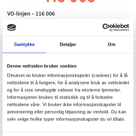
VO-linjen – 116 006
Vold- og overgrepslinjen 116 006 er en hjelpelinje for
deg som opplever vold eller overgrep i nære
relasjoner.
Samtykke
Detaljer
Om
Denne nettsiden bruker cookies
Dinutvei.no bruker informasjonskapsler (cookies) for å få
nettsidene til å fungere, for å analysere bruk av nettstedet
og for å vise innebygde videoer fra eksterne tjenester.
Informasjonen brukes til statistikk og til å forbedre
nettsidene våre. Vi bruker ikke informasjonskapsler til
annonsering eller personlig tilpasning av innhold. Du kan
selv velge hvilke typer informasjonskapsler du vil tillate.
Hjelpetelefonen for seksuelt misbrukte – 800 57
000