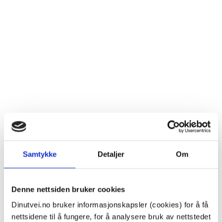
Hvem møter du på overgrepsmottaket?
Samtykke
Detaljer
Om
De som jobber ved overgrepsmottaket er leger,
sykepleiere og sosionomer. De ansatte har
Denne nettsiden bruker cookies
taushetsplikt og har derfor ikke lov til å dele
opplysninger om deg med andre, uten at du gir
Dinutvei.no bruker informasjonskapsler (cookies) for å få
tillatelse til det eller det er fare for liv og helse.
nettsidene til å fungere, for å analysere bruk av nettstedet