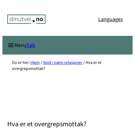
Hopp
til
Languages
innhold
Søk
Meny
Du er her:
Hjem
/
Vold i nære relasjoner
/
Hva er et
overgrepsmottak?
Hva er et overgrepsmottak?