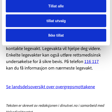
Tillat alle
Legevakt
tillat utvalg
Hvis det er vanskelig for deg å komme til nærmeste
overgrepsmottak (for eksempel på grunn av
Ikke tillat
vanskelige værforhold eller lange avstander), kan du
kontakte legevakt. Legevakta vil hjelpe deg videre.
Enkelte legevakter kan også utføre rettsmedisinsk
undersøkelse for å sikre bevis. På telefon
116 117
kan du få informasjon om nærmeste legevakt.
Se landsdelsoversikt over overgrepsmottakene
Teksten er skrevet av redaksjonen i dinutvei.no i samarbeid med