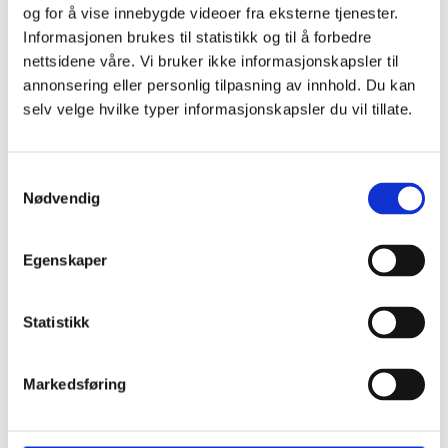
og for å vise innebygde videoer fra eksterne tjenester.
Informasjonen brukes til statistikk og til å forbedre
nettsidene våre. Vi bruker ikke informasjonskapsler til
Overgrepsmottakene tilbyr tolk når det er behov for
annonsering eller personlig tilpasning av innhold. Du kan
det.
selv velge hvilke typer informasjonskapsler du vil tillate.
Hvor finner du overgrepsmottakene?
Samtykkevalg
Nødvendig
Overgrepsmottakene er knyttet til legevaktene eller
Egenskaper
sykehusene og er en del av det offentlige
helsetilbudet. Fastlege, helsesykepleier eller andre
kan hjelpe deg å ta kontakt.
Statistikk
Markedsføring
Her finner du oversikt over landets overgrepsmottak
Brosjyre med informasjon om overgrepsmottakene