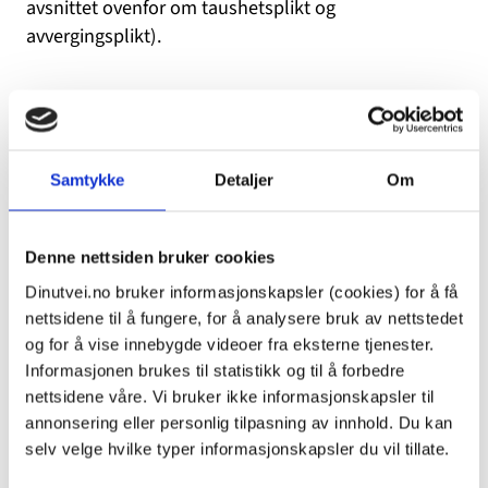
avsnittet ovenfor om taushetsplikt og
avvergingsplikt).
Utover dette, velger du fritt hva du ønsker å dele av
opplysninger for at dinutvei.no skal kunne svare på
spørsmålene dine. Vi har på vår side alltid en plikt til
Samtykke
Detaljer
Om
å behandle personopplysningene dine lovlig, og
med utgangspunkt i at opplysningene er nødvendige
for å utføre en oppgave i allmennhetens interesse
Denne nettsiden bruker cookies
(som definert i lovverket Europarådets konvensjon
Dinutvei.no bruker informasjonskapsler (cookies) for å få
om forebygging og bekjempelse av vold mot kvinner
nettsidene til å fungere, for å analysere bruk av nettstedet
og vold i nære relasjoner). Vi kan ikke bruke
og for å vise innebygde videoer fra eksterne tjenester.
opplysningene til noe annet enn å svare på
Informasjonen brukes til statistikk og til å forbedre
henvendelsen din.
nettsidene våre. Vi bruker ikke informasjonskapsler til
annonsering eller personlig tilpasning av innhold. Du kan
selv velge hvilke typer informasjonskapsler du vil tillate.
Bare de som besvarer spørsmål for dinutvei.no og