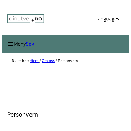
Hopp
til
Languages
innhold
Søk
Meny
Du er her:
Hjem
/
Om oss
/
Personvern
Personvern