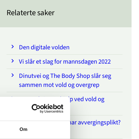
Relaterte saker
Den digitale volden
Vi slår et slag for mannsdagen 2022
Dinutvei og The Body Shop slår seg
sammen mot vold og overgrep
Koronakrisen – hjelp ved vold og
overgrep
Lurer du på om du har avvergingsplikt?
Om
Plikt.no gir svaret.