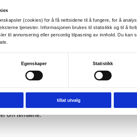
kies
nskapsler (cookies) for å få nettsidene til å fungere, for å analy
ksterne tjenester. Informasjonen brukes til statistikk og til å for
er til annonsering eller personlig tilpasning av innhold. Du kan s
ate.
sstgjøre knyttet til temaene bildespredning,
n for kampanjen var ungdom mellom 15 – 23 år.
Egenskaper
Statistikk
tu.be/GDacaX7q4Qs
tillat utvalg
 mer om temaene.