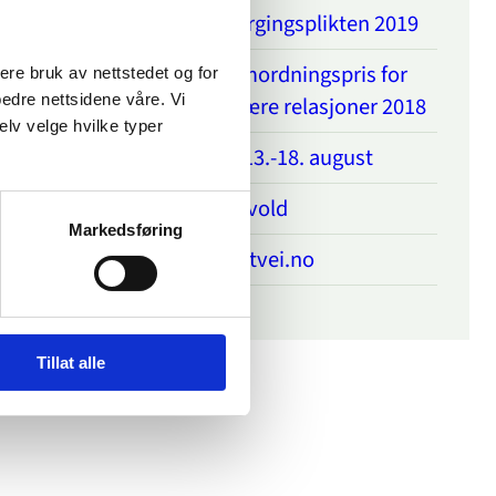
Kampanje om avvergingsplikten 2019
Samarbeids- og samordningspris for
sere bruk av nettstedet og for
bedre nettsidene våre. Vi
arbeid mot vold i nære relasjoner 2018
elv velge hvilke typer
Arendalsuka 2018, 13.-18. august
Ord kan også være vold
Markedsføring
Ny kortfilm fra dinutvei.no
Tillat alle