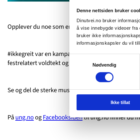
Denne nettsiden bruker coo
Dinutvei.no bruker informasjo
Opplever du noe som er #ikkegreit?
å vise innebygde videoer fra e
bruker ikke informasjonskapsl
informasjonskapsler du vil till
#ikkegreit var en kampanje for å forebygge og bevi
Samtykkevalg
festrelatert voldtekt og kjærestevold. Målgruppe
Nødvendig
Se og del de sterke musikkvideoene:
https://you
Ikke tillat
På
ung.no
og
Facebooksiden
til ung.no finner du