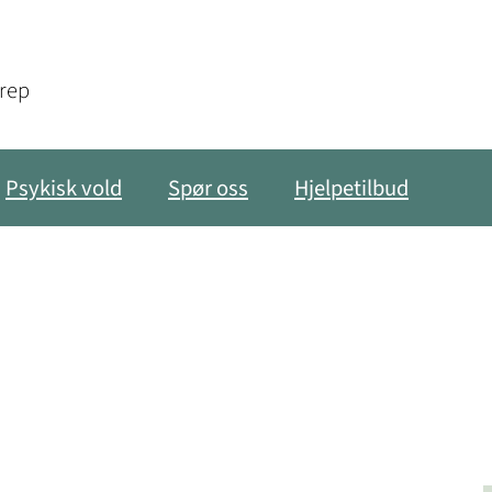
grep
Psykisk vold
Spør oss
Hjelpetilbud