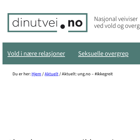
Hopp
til
Nasjonal veiviser
innhold
ved vold og over
Vold i nære relasjoner
Seksuelle overgrep
Du er her:
Hjem
/
Aktuelt
/
Aktuelt: ung.no – #ikkegreit