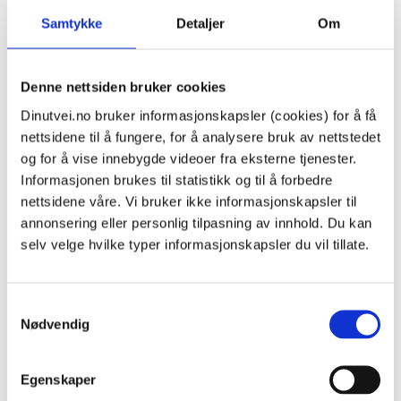
Film: «Det finnes mange typer vold i nære
Samtykke
Detaljer
Om
relasjoner»
Denne nettsiden bruker cookies
Dinutvei.no bruker informasjonskapsler (cookies) for å få
nettsidene til å fungere, for å analysere bruk av nettstedet
og for å vise innebygde videoer fra eksterne tjenester.
Informasjonen brukes til statistikk og til å forbedre
nettsidene våre. Vi bruker ikke informasjonskapsler til
annonsering eller personlig tilpasning av innhold. Du kan
selv velge hvilke typer informasjonskapsler du vil tillate.
Samtykkevalg
Nødvendig
Egenskaper
Film: «Vold i nære relasjoner er ikke alltid like lett å