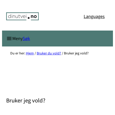
Hopp
til
Languages
innhold
Søk
Meny
Du er her:
Hjem
/
Bruker du vold?
/
Bruker jeg vold?
Bruker jeg vold?