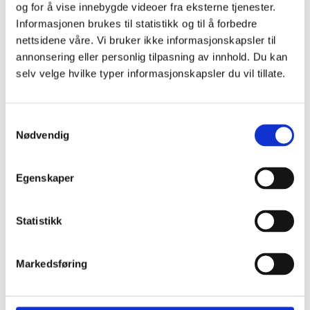
og for å vise innebygde videoer fra eksterne tjenester.
Informasjonen brukes til statistikk og til å forbedre
Relaterte saker
nettsidene våre. Vi bruker ikke informasjonskapsler til
annonsering eller personlig tilpasning av innhold. Du kan
selv velge hvilke typer informasjonskapsler du vil tillate.
Fortsettelsesvold
Samtykkevalg
Nødvendig
Er det mulig å anmelde mor?
Redd for å bli drept av egen datter
Egenskaper
Hvor går grensa?
Statistikk
Utsatt som barn, utøver som voksen?
Er du innvandrer og opplever vold? LIN
Markedsføring
kan gi hjelp og veiledning.
What is dinutvei.no?