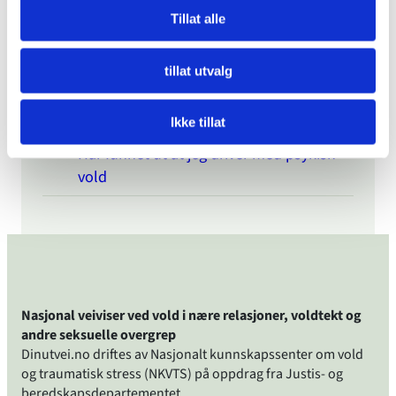
Tillat alle
Gjelder §282 om vold i nære relasjoner
hvis man ikke har vært samboere?
tillat utvalg
Kollega fortalte han har utsatt kona for
psykisk vold
Ikke tillat
Har funnet ut at jeg driver med psykisk
vold
Nasjonal veiviser ved vold i nære relasjoner, voldtekt og
andre seksuelle overgrep
Dinutvei.no driftes av Nasjonalt kunnskapssenter om vold
og traumatisk stress (NKVTS) på oppdrag fra Justis- og
beredskapsdepartementet.