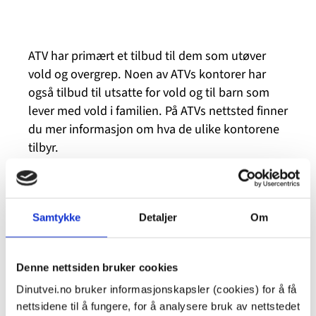
ATV har primært et tilbud til dem som utøver
vold og overgrep. Noen av ATVs kontorer har
også tilbud til utsatte for vold og til barn som
lever med vold i familien. På ATVs nettsted finner
du mer informasjon om hva de ulike kontorene
tilbyr.
På ATVs nettsted finner du mer informasjon om
hva de ulike kontorene tilbyr
.
Samtykke
Detaljer
Om
Denne nettsiden bruker cookies
Kort omtale av ATVs tilbud for utsatte for vold
eller overgrep på dinutvei.no
.
Dinutvei.no bruker informasjonskapsler (cookies) for å få
nettsidene til å fungere, for å analysere bruk av nettstedet