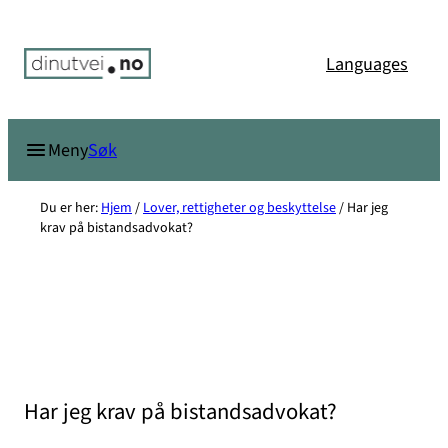
Hopp
til
Languages
innhold
Søk
Meny
Du er her:
Hjem
/
Lover, rettigheter og beskyttelse
/
Har jeg
krav på bistandsadvokat?
Har jeg krav på bistandsadvokat?