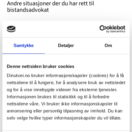
Andre situasjoner der du har rett til
bistandsadvokat
Du har også rett til bistandsadvokat
Samtykke
Detaljer
Om
når den andre parten har blitt ilagt besøksforbud
i deres felles hjem uavhengig av om
Denne nettsiden bruker cookies
besøksforbudet er brutt
når noen har brutt kontakt- eller besøksforbud
Dinutvei.no bruker informasjonskapsler (cookies) for å få
nettsidene til å fungere, for å analysere bruk av nettstedet
overfor deg
og for å vise innebygde videoer fra eksterne tjenester.
hvis du har blitt påført betydelig fysisk eller
Informasjonen brukes til statistikk og til å forbedre
psykisk skade som følge av en voldelig handling
nettsidene våre. Vi bruker ikke informasjonskapsler til
uavhengig av om den som utøver volden er en du
annonsering eller personlig tilpasning av innhold. Du kan
kjenner (dette praktiseres strengt)
selv velge hvilke typer informasjonskapsler du vil tillate.
hvis du er etterlatt mor eller far til et barn under
18 år som er død som følge av en straffbar