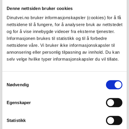
Hva er Kirkens SOS?
Denne nettsiden bruker cookies
Har du spørsmål om vold i nære relasjoner eller
Dinutvei.no bruker informasjonskapsler (cookies) for å få
overgrep eller bare behov for å prate med noen om
nettsidene til å fungere, for å analysere bruk av nettstedet
noe du har opplevd, kan du kontakte Kirkens SOS
og for å vise innebygde videoer fra eksterne tjenester.
via telefon, S …
Informasjonen brukes til statistikk og til å forbedre
nettsidene våre. Vi bruker ikke informasjonskapsler til
annonsering eller personlig tilpasning av innhold. Du kan
selv velge hvilke typer informasjonskapsler du vil tillate.
Samtykkevalg
Nødvendig
Egenskaper
Klage på mangelfull hjelp etter vold, voldtekt og
Statistikk
seksuelle overgrep