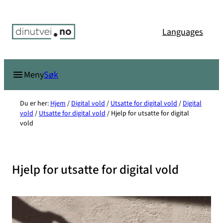
Hopp
til
Languages
innhold
Søk
Meny
Du er her:
Hjem
/
Digital vold
/
Utsatte for digital vold
/
Digital
vold
/
Utsatte for digital vold
/
Hjelp for utsatte for digital
vold
Hjelp for utsatte for digital vold