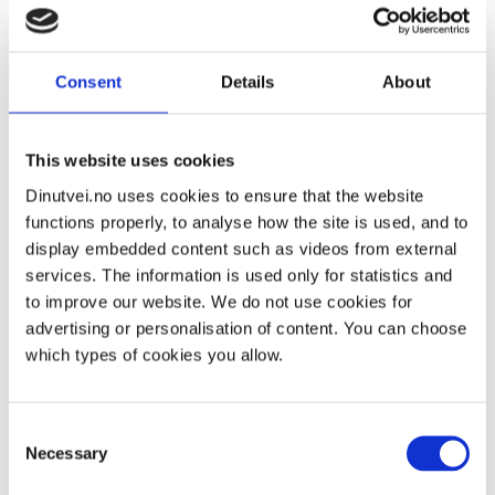
специалисты) также входят в систему
специализированного здравоохранения. Чтобы
получать лечение в районной психиатрической
Consent
Details
About
поликлинике или у специалиста, работающего по
договору, необходимо иметь направление. Если
вам необходима экстренная психологическая
This website uses cookies
помощь, можно обратиться непосредственно в
Dinutvei.no uses cookies to ensure that the website
районную психиатрическую поликлинику.
functions properly, to analyse how the site is used, and to
Лечение предлагается в виде стабилизационного
display embedded content such as videos from external
курса и индивидуальных консультаций.
services. The information is used only for statistics and
to improve our website. We do not use cookies for
advertising or personalisation of content. You can choose
which types of cookies you allow.
Попросите специалиста, который
направляет вас, чтобы обращение
Consent
было к терапевту, профессионально
Necessary
Selection
разбирающемуся в вопросах насилия и