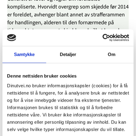
kompliserte. Hvorvidt overgrep som skjedde før 2014
er foreldet, avhenger blant annet av strafferammen
for handlingen, alderen til den fornærmede på
tidspunktet overgrepet skjedde og hvilket lovverk
som gjaldt da det straffbare forholdet skjedde.
Det er nødvendig med detaljert informasjon og
juridisk kompetanse for å si om et forhold er foreldet
Samtykke
Detaljer
Om
eller ikke. Vi vil anbefale deg å kontakte en
bistandsadvokat som vil vil kunne gi deg en mer
Denne nettsiden bruker cookies
sikker vurdering av dette. En bistandsadvokat kan
også bestille time hos politiet og være med deg
Dinutvei.no bruker informasjonskapsler (cookies) for å få
dersom du vil levere en anmeldelse.
nettsidene til å fungere, for å analysere bruk av nettstedet
Utsatte for overgrep kan ha rett til en gratis samtale
og for å vise innebygde videoer fra eksterne tjenester.
Informasjonen brukes til statistikk og til å forbedre
med en bistandsadvokat før de bestemmer seg for
nettsidene våre. Vi bruker ikke informasjonskapsler til
om de vil anmelde. Du kan søke etter
annonsering eller personlig tilpasning av innhold. Du kan
bistandsadvokat
i oversikten over faste
selv velge hvilke typer informasjonskapsler du vil tillate.
bistandsadvokater fra domstolen.no
eller
på