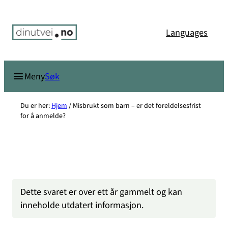
Hopp
til
Languages
innhold
Søk
Meny
Du er her:
Hjem
/
Misbrukt som barn – er det foreldelsesfrist
for å anmelde?
Dette svaret er over ett år gammelt og kan
inneholde utdatert informasjon.