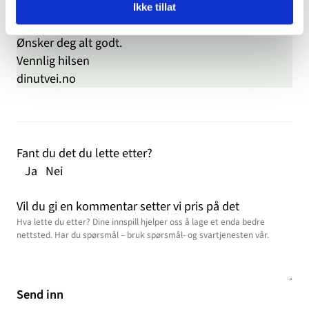
kontakt med et Nok.- eller SMISO-senter.
Les mer
Ikke tillat
om sentrene og deres tilbud her
.
Ønsker deg alt godt.
Vennlig hilsen
dinutvei.no
Fant du det du lette etter?
Ja
Nei
Vil du gi en kommentar setter vi pris på det
Send inn