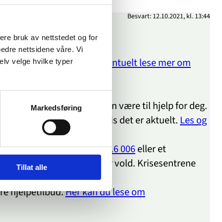
Besvart: 12.10.2021, kl. 13:44
sere bruk av nettstedet og for
bedre nettsidene våre. Vi
for psykisk vold.
Du kan eventuelt lese mer om
elv velge hvilke typer
va som skjer og hva som kan være til hjelp for deg.
Markedsføring
 videre til annen hjelp hvis det er aktuelt.
Les og
old- og overgrepslinja på 116 006
eller et
rer på om det de opplever er vold. Krisesentrene
Tillat alle
 du lese om krisesentrene.
re hjelpetilbud.
Her kan du lese om