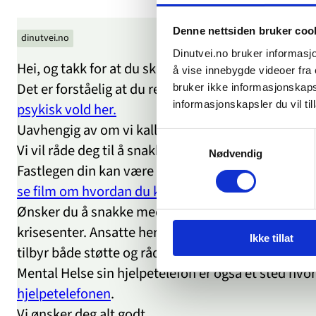
Denne nettsiden bruker coo
dinutvei.no
Dinutvei.no bruker informasjo
Hei, og takk for at du skriver til oss.
å vise innebygde videoer fra e
Det er forståelig at du reagerer på det som skjer i
bruker ikke informasjonskapsl
informasjonskapsler du vil till
psykisk vold her.
Uavhengig av om vi kaller det psykisk vold, er det 
Samtykkevalg
Vi vil råde deg til å snakke med noen, gjerne en fa
Nødvendig
Fastlegen din kan være et sted å starte. Legen kan
se film om hvordan du kan snakke med fastlegen 
Ønsker du å snakke med andre som har god kunnsk
krisesenter. Ansatte her har lang erfaring i å sna
Ikke tillat
tilbyr både støtte og råd, og en trenger ikke å bo på 
Mental Helse sin hjelpetelefon er også et sted hv
hjelpetelefonen
.
Vi ønsker deg alt godt.