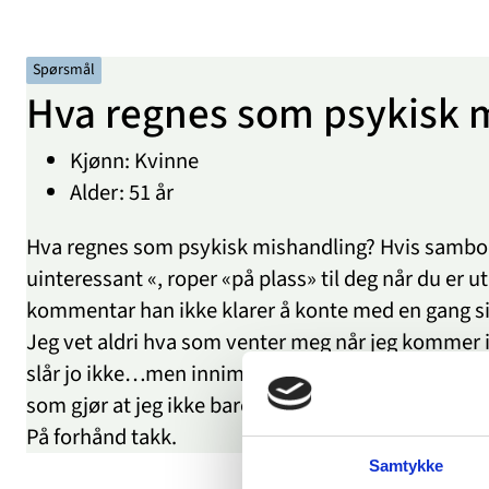
Spørsmål
Hva regnes som psykisk 
Kjønn: Kvinne
Alder: 51 år
Hva regnes som psykisk mishandling? Hvis samboer
uinteressant «, roper «på plass» til deg når du er 
kommentar han ikke klarer å konte med en gang sie
Jeg vet aldri hva som venter meg når jeg kommer inn
slår jo ikke…men innimellom er jeg redd for å puste 
som gjør at jeg ikke bare kan pakke å dra fra dette.
På forhånd takk.
Samtykke