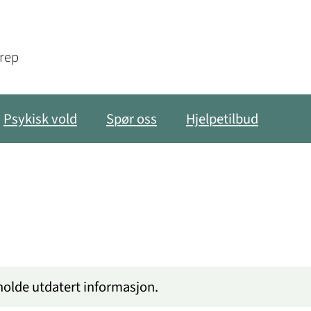
grep
Psykisk vold
Spør oss
Hjelpetilbud
holde utdatert informasjon.