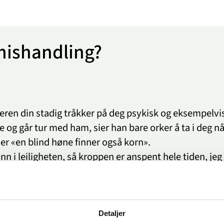
mishandling?
en din stadig tråkker på deg psykisk og eksempelvis 
ute og går tur med ham, sier han bare orker å ta i deg
r «en blind høne finner også korn».
 i leiligheten, så kroppen er anspent hele tiden, jeg 
for høyt og gruer meg til å gå inn. Hva er jeg utsatt fo
 Kan jeg få et råd?
Detaljer