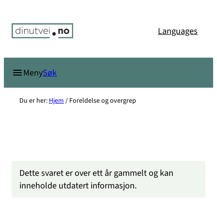
Hopp
til
Languages
innhold
Søk
Meny
Du er her:
Hjem
/
Foreldelse og overgrep
Dette svaret er over ett år gammelt og kan
inneholde utdatert informasjon.