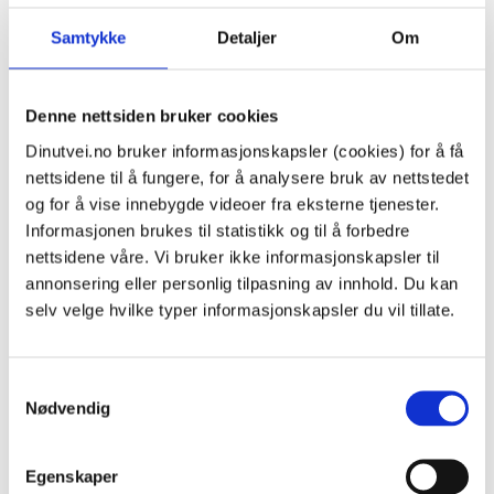
hvilket lovverk som gjaldt da det straffbare forholdet
Samtykke
Detaljer
Om
skjedde.
Generelt er lover og regler om foreldelse
kompliserte. Det er gjerne nødvendig med en del
Denne nettsiden bruker cookies
informasjon og juridisk kompetanse for å si om et
Dinutvei.no bruker informasjonskapsler (cookies) for å få
forhold er foreldet eller ikke. Ønsker du å få en
nettsidene til å fungere, for å analysere bruk av nettstedet
vurdering av forholdet, anbefaler vi å kontakte en
og for å vise innebygde videoer fra eksterne tjenester.
bistandsadvokat. En bistandsadvokat kan også
Informasjonen brukes til statistikk og til å forbedre
bestille time hos politiet og være med deg dersom
nettsidene våre. Vi bruker ikke informasjonskapsler til
du vil levere en anmeldelse. Utsatte for overgrep kan
annonsering eller personlig tilpasning av innhold. Du kan
ha rett til en gratis samtale med en bistandsadvokat
selv velge hvilke typer informasjonskapsler du vil tillate.
før de bestemmer seg for om de vil anmelde. Du kan
søke etter bistandsadvokat i
oversikten over faste
Samtykkevalg
bistandsadvokater fra domstolen.no
eller
på
Nødvendig
Advokatenhjelperdeg.no
.
I denne artikkelen kan du
lese mer om rett til bistandsadvokat.
Et alternativ kan også være å kontakte et
Egenskaper