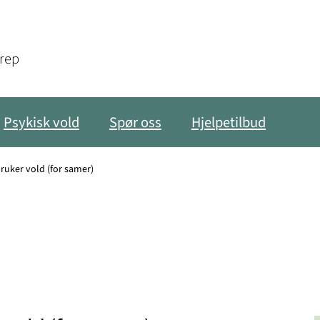
grep
Psykisk vold
Spør oss
Hjelpetilbud
uker vold (for samer)