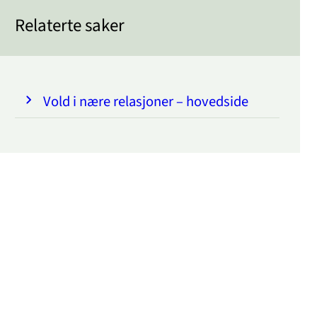
Relaterte saker
Vold i nære relasjoner – hovedside