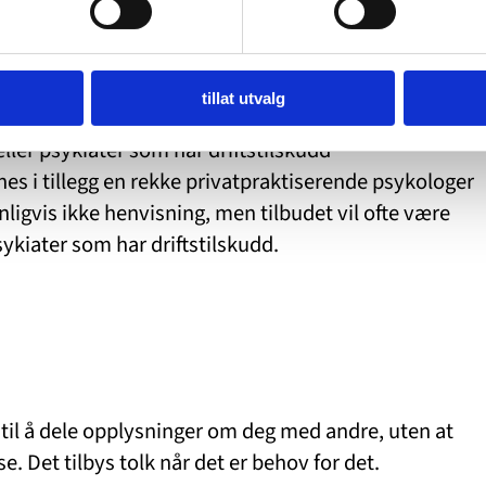
tillat utvalg
ller psykiater som har driftstilskudd
nnes i tillegg en rekke privatpraktiserende psykologer
nligvis ikke henvisning, men tilbudet vil ofte være
kiater som har driftstilskudd.
v til å dele opplysninger om deg med andre, uten at
helse. Det tilbys tolk når det er behov for det.