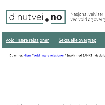
Hopp
til
Nasjonal veiviser
innhold
ved vold og over
Vold i nære relasjoner
Seksuelle overgrep
Du er her:
Hjem
/
Vold i nære relasjoner
/
Snakk med SANKS hvis du br