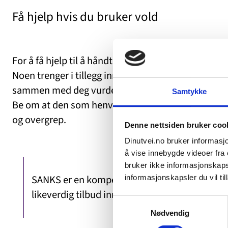
Få hjelp hvis du bruker vold
For å få hjelp til å håndtere eget sinne og voldsbr
Noen trenger i tillegg innleggelse på psykiatrisk s
sammen med deg vurdere om du trenger slik hjelp 
Samtykke
Be om at den som henviser deg er tydelig på at d
og overgrep.
Denne nettsiden bruker coo
Dinutvei.no bruker informasjo
å vise innebygde videoer fra e
bruker ikke informasjonskapsl
SANKS er en kompetansetjeneste som skal bidr
informasjonskapsler du vil till
likeverdig tilbud innenfor psykisk helse og ru
Samtykkevalg
Nødvendig