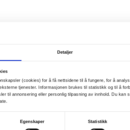
uk, kan du ha nytte av å snakke med en terapeut.
ykehus for en periode.
Fastlege
eller psykolog kan
og henvise deg videre dersom det er behov for det.
Detaljer
u trenger en terapeut med kunnskap om sinne, vold
kies
nskapsler (cookies) for å få nettsidene til å fungere, for å analy
ksterne tjenester. Informasjonen brukes til statistikk og til å for
er til annonsering eller personlig tilpasning av innhold. Du kan s
a til at den samiske befolkningen får et
ate.
sarbeid
Egenskaper
Statistikk