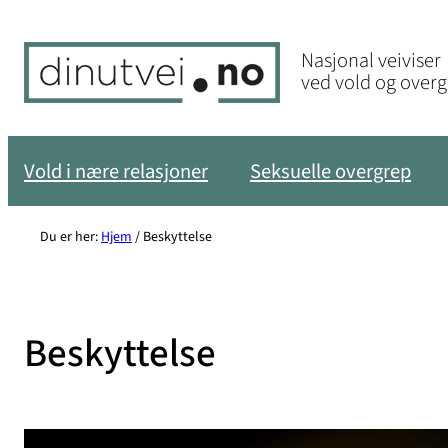
Hopp
til
Nasjonal veiviser
innhold
ved vold og over
Vold i nære relasjoner
Seksuelle overgrep
Du er her:
Hjem
/
Beskyttelse
Beskyttelse