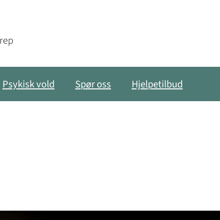
grep
Psykisk vold
Spør oss
Hjelpetilbud