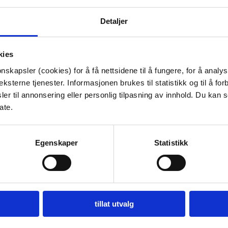
Detaljer
kies
nskapsler (cookies) for å få nettsidene til å fungere, for å analy
ridiske rettigheter som gir deg hjelp og beskyttelse. Du kan o
ksterne tjenester. Informasjonen brukes til statistikk og til å for
er til annonsering eller personlig tilpasning av innhold. Du kan s
ate.
Egenskaper
Statistikk
tillat utvalg