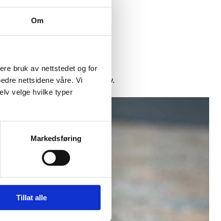
Om
sere bruk av nettstedet og for
gså ta noen forholdsregler selv.
bedre nettsidene våre. Vi
elv velge hvilke typer
Markedsføring
Tillat alle