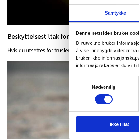
Samtykke
Denne nettsiden bruker coo
Beskyttelsestiltak for volds- og trusselutsatte
Dinutvei.no bruker informasjo
Hvis du utsettes for trusler, vold og overgrep, har du ju
å vise innebygde videoer fra e
bruker ikke informasjonskapsl
informasjonskapsler du vil till
Samtykkevalg
Nødvendig
Ikke tillat