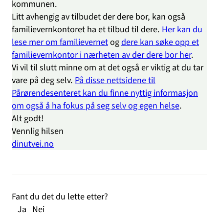
kommunen.
Litt avhengig av tilbudet der dere bor, kan også
familievernkontoret ha et tilbud til dere.
Her kan du
lese mer om familievernet
og
dere kan søke opp et
familievernkontor i nærheten av der dere bor her
.
Vi vil til slutt minne om at det også er viktig at du tar
vare på deg selv.
På disse nettsidene til
Pårørendesenteret kan du finne nyttig informasjon
om også å ha fokus på seg selv og egen helse
.
Alt godt!
Vennlig hilsen
dinutvei.no
Fant du det du lette etter?
Ja
Nei