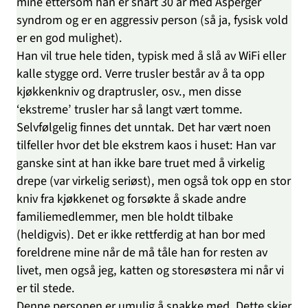
mine ettersom han er snart 30 år med Asperger
syndrom og er en aggressiv person (så ja, fysisk vold
er en god mulighet).
Han vil true hele tiden, typisk med å slå av WiFi eller
kalle stygge ord. Verre trusler består av å ta opp
kjøkkenkniv og draptrusler, osv., men disse
‘ekstreme’ trusler har så langt vært tomme.
Selvfølgelig finnes det unntak. Det har vært noen
tilfeller hvor det ble ekstrem kaos i huset: Han var
ganske sint at han ikke bare truet med å virkelig
drepe (var virkelig seriøst), men også tok opp en stor
kniv fra kjøkkenet og forsøkte å skade andre
familiemedlemmer, men ble holdt tilbake
(heldigvis). Det er ikke rettferdig at han bor med
foreldrene mine når de må tåle han for resten av
livet, men også jeg, katten og storesøstera mi når vi
er til stede.
Denne personen er umulig å snakke med. Dette skjer