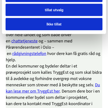
lese mer om hva fastlegen kan tilby
. Kanskje kjenner
fastlegen broren din godt via tidligere kontakt og
tillat utvalg
oppfølging?
Dere kan også vurdere å kontakte Landsforeningen
Ikke tillat
for pårørende innen psykisk helse
, som har lokallag
over hele landet og som både driver
en
chattetjeneste
og – sammen med
Pårørendesenteret i Oslo –
en
rådgivningstelefon
hvor dere kan få gratis råd og
hjelp.
En del kommuner og bydeler deltar i et
prøveprosjekt som kalles TryggEst og som skal bidra
til å avdekke og forhindre overgrep mot voksne
mennesker som strever med å beskytte seg selv.
Du
kan lese mer om TryggEst her
. Dersom dere bor i en
kommune eller bydel som deltar i prosjektet,
kan dere ta kontakt med TryggEst-koordinator i