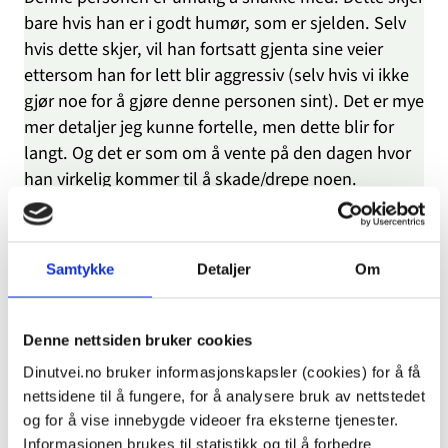
bare hvis han er i godt humør, som er sjelden. Selv
hvis dette skjer, vil han fortsatt gjenta sine veier
ettersom han for lett blir aggressiv (selv hvis vi ikke
gjør noe for å gjøre denne personen sint). Det er mye
mer detaljer jeg kunne fortelle, men dette blir for
langt. Og det er som om å vente på den dagen hvor
han virkelig kommer til å skade/drepe noen.
Jeg har vurdert i mange tilfeller om jeg skal ringe
politiet, men ‘hva kan de gjøre’ er noe jeg spør meg
selv. Da vil broren min få vite og gjøre noe dramatisk,
Samtykke
Detaljer
Om
kanskje som å knuse datamaskinen min (han har
gjort dette flere ganger før, men ikke fordi vi ringte
politiet om han). Jeg skjønner ikke hvorfor vi må tåle
Denne nettsiden bruker cookies
han hele tiden; Det er han som virkelig er unormal i
Dinutvei.no bruker informasjonskapsler (cookies) for å få
huset og ødelegger for alle andre. Så jeg vet ikke hva
nettsidene til å fungere, for å analysere bruk av nettstedet
jeg skal gjøre. Hva kan foreldrene mine gjøre? Hva
og for å vise innebygde videoer fra eksterne tjenester.
kan politiet gjøre? Jeg er ganske frustrert!
Informasjonen brukes til statistikk og til å forbedre