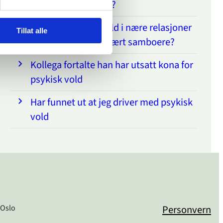
What is dinutvei.no?
Gjelder §282 om vold i nære relasjoner
Tillat alle
hvis man ikke har vært samboere?
Kollega fortalte han har utsatt kona for
psykisk vold
Har funnet ut at jeg driver med psykisk
vold
 Oslo
Personvern