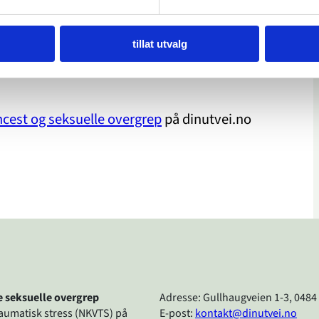
tillat utvalg
ncest og seksuelle overgrep
på dinutvei.no
re seksuelle overgrep
Adresse: Gullhaugveien 1-3, 0484
raumatisk stress (NKVTS) på
E-post:
kontakt@dinutvei.no