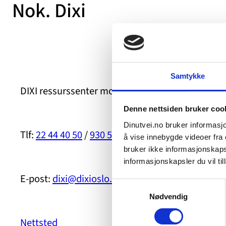
Nok. Dixi
Samtykke
DIXI ressurssenter mot voldtekt Bygdøy allé 1, 0
Denne nettsiden bruker coo
Dinutvei.no bruker informasjo
Tlf:
22 44 40 50
/
930 58 070
å vise innebygde videoer fra e
bruker ikke informasjonskapsl
informasjonskapsler du vil till
E-post:
dixi@dixioslo.no
Samtykkevalg
Nødvendig
Nettsted