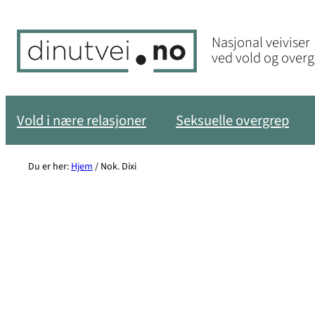
Hopp
til
Nasjonal veiviser
innhold
ved vold og over
Vold i nære relasjoner
Seksuelle overgrep
Du er her:
Hjem
/
Nok. Dixi