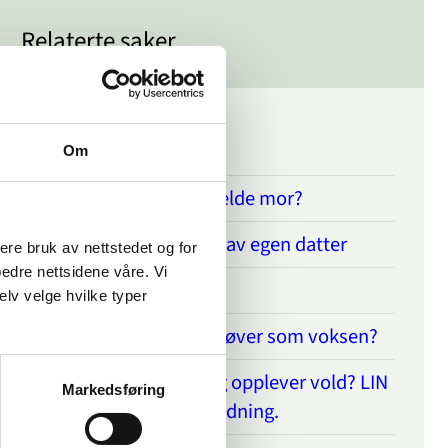
Relaterte saker
Fortsettelsesvold
Om
Er det mulig å anmelde mor?
Redd for å bli drept av egen datter
sere bruk av nettstedet og for
bedre nettsidene våre. Vi
Hvor går grensa?
elv velge hvilke typer
Utsatt som barn, utøver som voksen?
Er du innvandrer og opplever vold? LIN
Markedsføring
kan gi hjelp og veiledning.