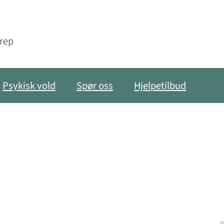
grep
Psykisk vold
Spør oss
Hjelpetilbud