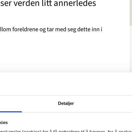
er verden litt annerledes
lom foreldrene og tar med seg dette inn i
Detaljer
kies
nskapsler (cookies) for å få nettsidene til å fungere, for å analy