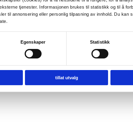
ksterne tjenester. Informasjonen brukes til statistikk og til å for
er til annonsering eller personlig tilpasning av innhold. Du kan s
ate.
vold hjemme fortolker en hendelse i
Egenskaper
Statistikk
onshuset
Dinamo
i samarbeid med
no.
tillat utvalg