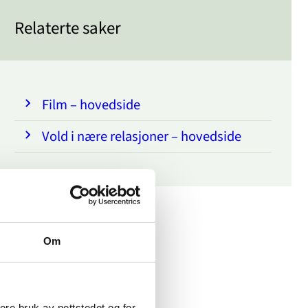
Relaterte saker
Film – hovedside
Vold i nære relasjoner – hovedside
Om
sere bruk av nettstedet og for