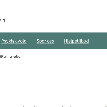
grep
Psykisk vold
Spør oss
Hjelpetilbud
itt annerledes