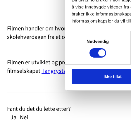
å vise innebygde videoer fra e
bruker ikke informasjonskapsl
informasjonskapsler du vil till
Filmen handler om hvordan et barn som opplever 
Samtykkevalg
skolehverdagen fra et overraskende perspektiv.
Nødvendig
Filmen er utviklet og produsert av kommunikasj
filmselskapet
Tangrystan
på oppdrag fra dinutvei.
Ikke tillat
Fant du det du lette etter?
Ja
Nei