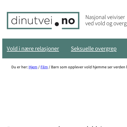
Hopp
til
Nasjonal veiviser
innhold
ved vold og over
Vold i nære relasjoner
Seksuelle overgrep
Du er her:
Hjem
/
Film
/
Barn som opplever vold hjemme ser verden l