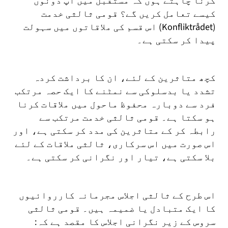
کرنا چاہتے ہوں کہ مستقبل میں آپ دونوں
کیسے تعامل کریں گے؟ قومی ثالثی خدمت
(Konfliktrådet) اس قسم کی ملاقاتوں میں سہولت
پیدا کر سکتی ہے۔
کچھ متاثرین کے لئے، ان کا برداشت کردہ
تشدد یا بدسلوکی سے نمٹنے کا ایک حصہ مرتکب
فرد سے دوبارہ محفوظ ماحول میں ملاقات کرنا
ہو سکتا ہے۔ قومی ثالثی خدمت مرتکب سے
رابطہ کر کے متاثرین کی مدد کر سکتی ہے، اور
اس صورت میں اس سرکاری، ثالثی ملاقات کے لئے
بلا سکتی ہے، تیار اور نگرانی کر سکتی ہے۔
اس طرح کے ثالثی اجلاس مجرمانہ کارروائیوں
کا ایک متبادل یا ضمیمہ ہیں۔ قومی ثالثی
سروس کے زیر نگرانی اجلاس کا مقصد ہے کہ: