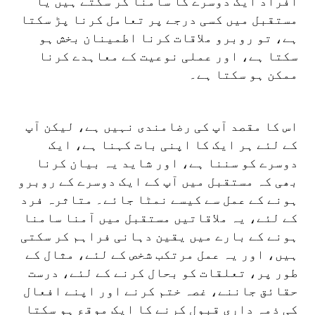
افراد ایک دوسرے کا سامنا کر سکتے ہیں یا
مستقبل میں کسی درجے پر تعامل کرنا پڑ سکتا
ہے، تو روبرو ملاقات کرنا اطمینان بخش ہو
سکتا ہے، اور عملی نوعیت کے معاہدے کرنا
ممکن ہو سکتا ہے۔
اس کا مقصد آپ کی رضامندی نہیں ہے، لیکن آپ
کے لئے ہر ایک کا اپنی بات کہنا ہے، ایک
دوسرے کو سننا ہے، اور شاید یہ بیان کرنا
بھی کہ مستقبل میں آپ کے ایک دوسرے کے روبرو
ہونے کے عمل سے کیسے نمٹا جائے۔ متاثرہ فرد
کے لئے، یہ ملاقاتیں مستقبل میں آمنا سامنا
ہونے کے بارے میں یقین دہانی فراہم کر سکتی
ہیں، اور یہ عمل مرتکب شخص کے لئے، مثال کے
طور پر، تعلقات کو بحال کرنے کے لئے، درست
حقائق جاننے، غصہ ختم کرنے اور اپنے افعال
کی ذمہ داری قبول کرنے کا ایک موقع ہو سکتا