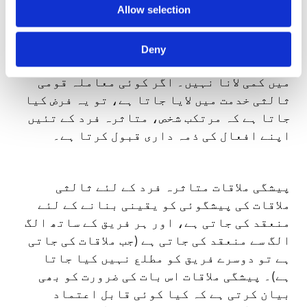
ثالثین کو چاہئیے کہ وہ غیر جانبداری سے
Allow selection
کام کریں اور دونوں فریقین سے احترام سے
پیش آئیں۔ غیر جانبدارانہ طور پر کام کرنے
Deny
کا مطلب تشدد، بدسلوکی یا ڈرانے دھمکانے
میں کمی لانا نہیں۔ اگر کوئی معاملہ قومی
ثالثی خدمت میں لایا جاتا ہے، تو یہ فرض کیا
جاتا ہے کہ مرتکب شخص، متاثرہ فرد کے تئیں
اپنے افعال کی ذمہ داری قبول کرتا ہے۔
پیشگی ملاقات متاثرہ فرد کے لئے ثالثی
ملاقات کی پیشگوئی کو یقینی بنانے کے لئے
منعقد کی جاتی ہے، اور ہر فریق کے ساتھ الگ
الگ سے منعقد کی جاتی ہے (جب ملاقات کی جاتی
ہے تو دوسرے فریق کو مطلع نہیں کیا جاتا
ہے)۔ پیشگی ملاقات اس بات کی ضرورت کو بھی
بیان کرتی ہے کہ کیا کوئی قابل اعتماد