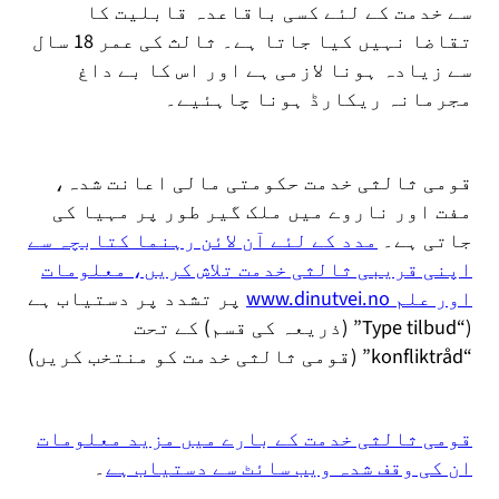
سے خدمت کے لئے کسی باقاعدہ قابلیت کا
تقاضا نہیں کیا جاتا ہے۔ ثالث کی عمر 18 سال
سے زیادہ ہونا لازمی ہے اور اس کا بے داغ
مجرمانہ ریکارڈ ہونا چاہئیے۔
قومی ثالثی خدمت حکومتی مالی اعانت شدہ،
مفت اور ناروے میں ملک گیر طور پر مہیا کی
جاتی ہے۔
مدد کے لئے آن لائن رہنما کتابچہ سے
اپنی قریبی ثالثی خدمت تلاش کریں، معلومات
اور علم www.dinutvei.no
پر تشدد پر دستیاب ہے
(“Type tilbud” (ذریعہ کی قسم) کے تحت
“konfliktråd” (قومی ثالثی خدمت کو منتخب کریں)
قومی ثالثی خدمت کے بارے میں مزید معلومات
ان کی وقف شدہ ویب سائٹ سے دستیاب ہے
۔