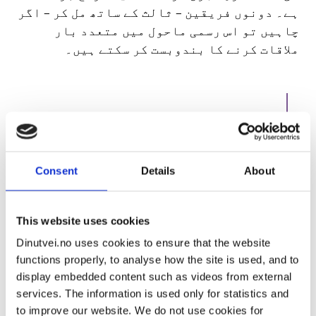
ہے۔ دونوں فریقین – ثالث کے ساتھ مل کر – اگر
چاہیں تو اس رسمی ماحول میں متعدد بار
ملاقات کرنے کا بندوبست کر سکتے ہیں۔
“کچھ متاثرین کے لئے، ان کا
برداشت کردہ تشدد یا بدسلوکی سے
نمٹنے کا ایک حصہ مرتکب فرد سے
Consent
Details
About
دوبارہ محفوظ ماحول میں ملاقات
کرنا ہو سکتا ہے۔”
This website uses cookies
Dinutvei.no uses cookies to ensure that the website
functions properly, to analyse how the site is used, and to
بہت سارے معاملات کو پولیس قومی ثالثی خدمت
display embedded content such as videos from external
کے پاس بھیج دیتی ہے، لیکن آپ اپنی قریبی
services. The information is used only for statistics and
ثالثی خدمت سے بھی ذاتی طور پر رابطہ کر
to improve our website. We do not use cookies for