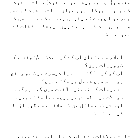
معاون (نجی یا پیشہ ورانہ فرد) متاثرہ فرد
کے ہمراہ ہوگا اور، جہاں متاثرہ فرد کم عمر
ہے، تو اس بات کو یقینی بنانے کے لئے بھی کہ
وہ اپنی بات کہہ پاتے ہیں۔ پیشگی ملاقات کے
عنوانات:
اجلاس سے متعلق آپ کے کیا خدشات/توقعات/
ضروریات ہیں؟
آپ کو کیا لگتا ہے کیا دوسرے لوگ جو واقع
ہوا اس میں شامل ہو سکتے ہیں؟
معلومات کہ ثالثی ملاقات میں کیا ہوگا،
سوالات کی اقسام جو پوچھے جا سکتے ہیں،
اور دیگر مسائل جن کا ملاقات سے قبل ازالہ
کیا جائے گا۔
ثالثی ملاقات سے قبل، دوران اور بعد میں،