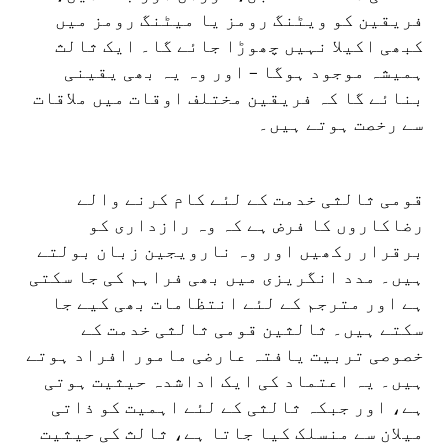
فریقین کو ویٹنگ رومز یا میٹنگ رومز میں
کبھی اکیلا نہیں چھوڑا جائے گا۔ ایک ثالث
ہمیشہ موجود ہوگا – اور وہ یہ بھی یقینی
بنائے گا کہ فریقین مختلف اوقات میں ملاقات
سے رخصت ہوتے ہیں۔
قومی ثالثی خدمت کے لئے کام کرنے والے
رضاکاروں کا فرض ہے کہ وہ رازداری کو
برقرار رکھیں اور وہ نارویجین زبان بولتے
ہیں۔ مدد انگریزی میں بھی فراہم کی جا سکتی
ہے اور مترجم کے لئے انتظامات بھی کیے جا
سکتے ہیں۔ ثالثین قومی ثالثی خدمت کے
خصوصی تربیت یافتہ عارضی مامور افراد ہوتے
ہیں۔ یہ اعتماد کی ایک اداشدہ حیثیت ہوتی
ہے، اور جبکہ ثالثی کے لئے اہمیت کو ذاتی
میلان سے منسلک کیا جاتا ہے، ثالث کی حیثیت