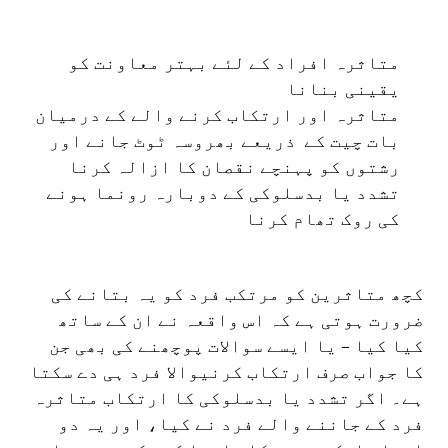
متاثرہ افراد کے لئے بہتر معاونت کو
یقینی بنانا
متاثرہ اور ارتکاب کرنے والے کے درمیان
بات چیت کے ذریعے بھروسہ ٹوٹ جانے اور
رشتوں کو پہنچے نقصان کا ازالہ کرنا
تشدد یا بدسلوکی کے دوبارہ رونما ہونے
کی روک تھام کرنا
کچھ متاثرین کو مرتکب فرد کو یہ بتانے کی
ضرورت ہوتی ہے کہ اس واقعہ نے ان کے ساتھ
کیا کیا – یا ایسے سوالات پوچھنے کی بھی جن
کا جواب صرف ارتکاب کرنیوالا فرد ہی دے سکتا
ہے۔ اگر تشدد یا بدسلوکی کا ارتکاب متاثرہ
فرد کے جاننے والے فرد نے کیا، اور یہ دو