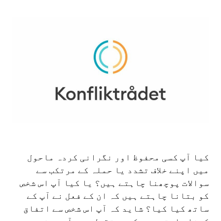
کیا آپ کسی محفوظ اور نگرانی کردہ ماحول
میں اپنے خلاف تشدد یا حملہ کے مرتکب سے
سوالات پوچھنا چاہتے ہیں؟ یا کیا آپ اس شخص
کو بتانا چاہتے ہیں کہ ان کے فعل نے آپ کے
ساتھ کیا کیا؟ شاید کہ آپ اس شخص سے اتفاق