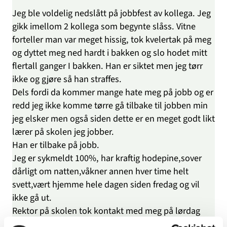
Jeg ble voldelig nedslått på jobbfest av kollega. Jeg
gikk imellom 2 kollega som begynte slåss. Vitne
forteller man var meget hissig, tok kvelertak på meg
og dyttet meg ned hardt i bakken og slo hodet mitt
flertall ganger I bakken. Han er siktet men jeg tørr
ikke og gjøre så han straffes.
Dels fordi da kommer mange hate meg på jobb og er
redd jeg ikke komme tørre gå tilbake til jobben min
jeg elsker men også siden dette er en meget godt likt
lærer på skolen jeg jobber.
Han er tilbake på jobb.
Jeg er sykmeldt 100%, har kraftig hodepine,sover
dårligt om natten,våkner annen hver time helt
svett,vært hjemme hele dagen siden fredag og vil
ikke gå ut.
Rektor på skolen tok kontakt med meg på lørdag
men ikke etter det.