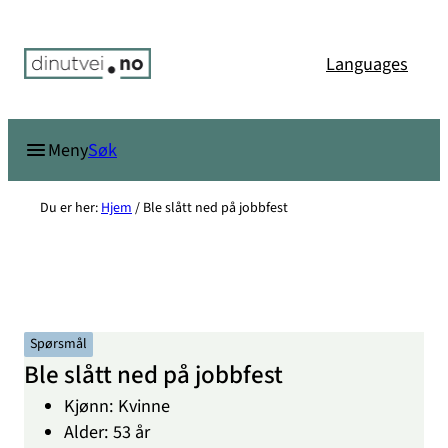
Hopp
til
Languages
innhold
Søk
Meny
Du er her:
Hjem
/
Ble slått ned på jobbfest
Spørsmål
Ble slått ned på jobbfest
Kjønn: Kvinne
Alder: 53 år