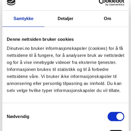
Føler ikke de gjør jobben sin.
Har kontakt med fastlege og også tatt kontakt med
Samtykke
Detaljer
Om
fagforbundet.
Men jeg mår så dårlig.
Politiet sa jeg skulle ta kontakt.
Denne nettsiden bruker cookies
Dinutvei.no bruker informasjonskapsler (cookies) for å få
nettsidene til å fungere, for å analysere bruk av nettstedet
Besvart: 28.01.2026, kl. 15:38
og for å vise innebygde videoer fra eksterne tjenester.
dinutvei.no
Informasjonen brukes til statistikk og til å forbedre
Hei, og takk for at du tar kontakt.
nettsidene våre. Vi bruker ikke informasjonskapsler til
annonsering eller personlig tilpasning av innhold. Du kan
Vi beklager så mye at det tok tid å svare deg. Det du
selv velge hvilke typer informasjonskapsler du vil tillate.
beskriver at skjedde på jobbfest, og situasjonen du
nå står i, høres langt fra greit ut. Det er godt du har
Samtykkevalg
vært i dialog med fastlegen din, og vi håper
Nødvendig
reaksjonene og plagene du opplever vil avta. At du
reagerer på hendelsen er forståelig. Hvis