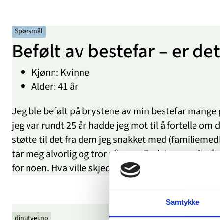
Spørsmål
Befølt av bestefar – er de
Kjønn: Kvinne
Alder: 41 år
Jeg ble befølt på brystene av min bestefar mange gan
jeg var rundt 25 år hadde jeg mot til å fortelle om
støtte til det fra dem jeg snakket med (familiemedle
tar meg alvorlig og tror på meg. Er det noen vits å
for noen. Hva ville skjedd med anmeldelsen?
Samtykke
dinutvei.no