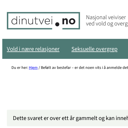
Hopp
til
Nasjonal veiviser
innhold
ved vold og over
Vold i nære relasjoner
Seksuelle overgrep
Du er her:
Hjem
/
Befølt av bestefar – er det noen vits i å anmelde de
Dette svaret er over ett år gammelt og kan inne