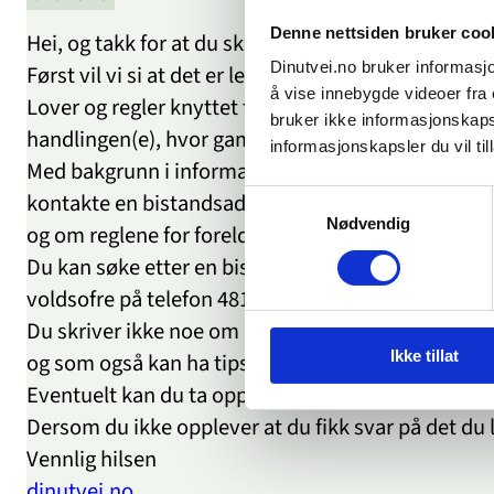
Denne nettsiden bruker coo
Hei, og takk for at du skriver til oss.
Dinutvei.no bruker informasjo
Først vil vi si at det er leit at du har opplevd å bli
å vise innebygde videoer fra e
Lover og regler knyttet til foreldelse er ganske k
bruker ikke informasjonskapsl
handlingen(e), hvor gammel du var da det skjedde 
informasjonskapsler du vil till
Med bakgrunn i informasjonen du har gitt oss, tenk
kontakte en bistandsadvokat for å få vurdert sake
Samtykkevalg
Nødvendig
og om reglene for foreldelse. Hva som vil skje me
Du kan søke etter en bistandsadvokat med kjennsk
voldsofre på telefon 481 00 555, å snakke med en 
Du skriver ikke noe om du har fått hjelp til å be
Ikke tillat
og som også kan ha tips om en bistandsadvokat m
Eventuelt kan du ta opp dette med fastlegen din, 
Dersom du ikke opplever at du fikk svar på det du l
Vennlig hilsen
dinutvei.no