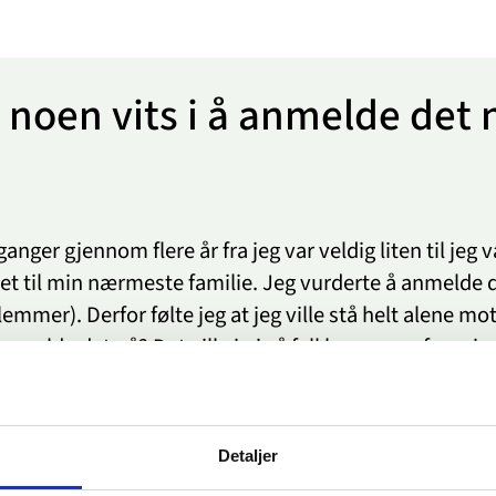
t noen vits i å anmelde det 
ger gjennom flere år fra jeg var veldig liten til jeg v
 det til min nærmeste familie. Jeg vurderte å anmelde d
mmer). Derfor følte jeg at jeg ville stå helt alene mot
 anmelde det nå? Det ville jo i så fall bare være for m
Detaljer