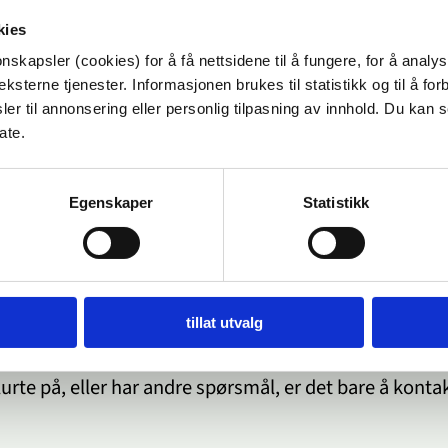
kies
nskapsler (cookies) for å få nettsidene til å fungere, for å analy
 befølt av bestefaren din. Det er bra at de rundt deg nå 
ksterne tjenester. Informasjonen brukes til statistikk og til å for
ompliserte, og avhenger blant annet av hva slags hand
er til annonsering eller personlig tilpasning av innhold. Du kan s
og hvor langt tilbake i tid overgrepene skjedde med 
ate.
er vi at dette forholdet kanskje er foreldet, men side
n din. En bistandsadvokat kan også forklare deg mer 
Egenskaper
Statistikk
d en eventuell anmeldelse er vanskelig å forutsi, men
ap til seksuelle overgrep på
www.advokatenhjelper
advokat gratis der. Du finner informasjon om dette he
arbeide det du har opplevd. Hvis du ønsker å snakke 
tillat utvalg
ed kjennskap til tematikken, kan du kontakte et
sent
som kan være en god samtalepart og henvise deg vider
urte på, eller har andre spørsmål, er det bare å kontak