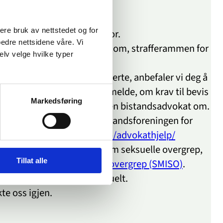
sere bruk av nettstedet og for
tror på deg og tar deg på alvor.
bedre nettsidene våre. Vi
linger/overgrep det er snakk om, strafferammen for
elv velge hvilke typer
mer.
n reglene er såpass kompliserte, anbefaler vi deg å
om hva det innebærer å anmelde, om krav til bevis
Markedsføring
 dette er noe du kan spørre en bistandsadvokat om.
deg.no
. Du kan også ringe Landsforeningen for
r:
http://www.voldsoffer.no/advokathjelp/
med noen som har kunnskap om seksuelle overgrep,
Tillat alle
er mot incest og seksuelle overgrep (SMISO)
.
e hvis det skulle være aktuelt.
te oss igjen.