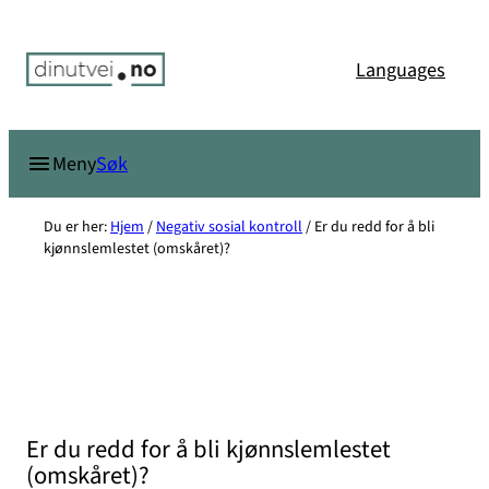
Hopp
til
Languages
innhold
Søk
Meny
Du er her:
Hjem
/
Negativ sosial kontroll
/
Er du redd for å bli
kjønnslemlestet (omskåret)?
Er du redd for å bli kjønnslemlestet
(omskåret)?