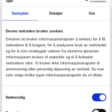
Det kan være vanskelig for både ungdom og voksne
Samtykke
Detaljer
Om
å snakke om kjønnslemlestelse, blant annet fordi
det er tabubelagt. Dersom du opplever press, føler
deg tvunget og trenger hjelp, råd eller veiledning om
Denne nettsiden bruker cookies
kjønnslemlestelse, kan du ta kontakt med:
Dinutvei.no bruker informasjonskapsler (cookies) for å få
nettsidene til å fungere, for å analysere bruk av nettstedet
og for å vise innebygde videoer fra eksterne tjenester.
fastlegen din
, helsestasjonen eller helsesøster
Informasjonen brukes til statistikk og til å forbedre
en kvinneklinikk (
brosjyre med
nettsidene våre. Vi bruker ikke informasjonskapsler til
kontaktinformasjon til kvinneklinikkene på flere
annonsering eller personlig tilpasning av innhold. Du kan
selv velge hvilke typer informasjonskapsler du vil tillate.
språk
)
Kompetanseteamet mot tvangsekteskap og
kjønnslemlestelse
, telefon
478 09 050
Samtykkevalg
Røde Kors-telefonen for negativ sosial kontroll
Nødvendig
og æresrelatert vold
, telefon
815 55 201