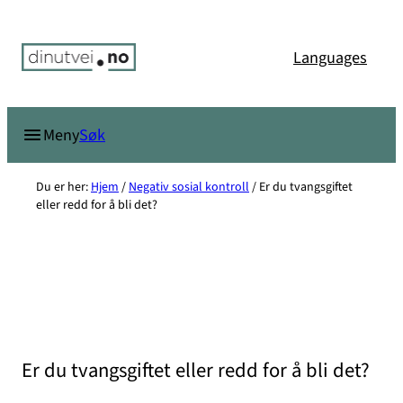
Hopp
til
Languages
innhold
Søk
Meny
Du er her:
Hjem
/
Negativ sosial kontroll
/
Er du tvangsgiftet
eller redd for å bli det?
Er du tvangsgiftet eller redd for å bli det?