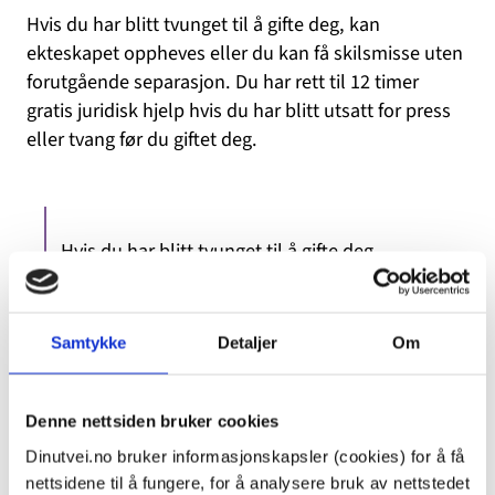
Hvis du har blitt tvunget til å gifte deg, kan
ekteskapet oppheves eller du kan få skilsmisse uten
forutgående separasjon. Du har rett til 12 timer
gratis juridisk hjelp hvis du har blitt utsatt for press
eller tvang før du giftet deg.
Hvis du har blitt tvunget til å gifte deg,
kan ekteskapet oppheves eller du kan få
skilsmisse uten forutgående separasjon.
Samtykke
Detaljer
Om
Dersom du opplever press, føler deg tvunget og
Denne nettsiden bruker cookies
trenger hjelp, råd og veiledning knyttet til ufrivillig
Dinutvei.no bruker informasjonskapsler (cookies) for å få
ekteskap, kan du ta kontakt med:
nettsidene til å fungere, for å analysere bruk av nettstedet