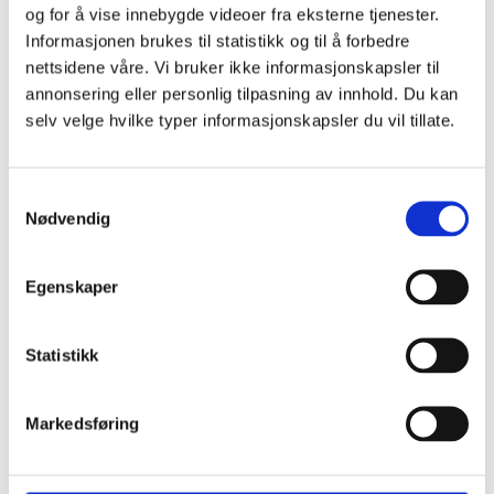
og for å vise innebygde videoer fra eksterne tjenester.
Informasjonen brukes til statistikk og til å forbedre
Kompetanseteamet mot tvangsekteskap,
nettsidene våre. Vi bruker ikke informasjonskapsler til
kjønnslemlestelse og negativ sosial kontroll
på
annonsering eller personlig tilpasning av innhold. Du kan
telefon 478 09 050 – Teamet består av
selv velge hvilke typer informasjonskapsler du vil tillate.
representanter fra Barne-, ungdoms- og
familiedirektoratet (Bufdir), Integrerings- og
Samtykkevalg
mangfoldsdirektoratet (IMDi),
Nødvendig
Utlendingsdirektoratet (UDI), Politidirektoratet
(POD), Arbeids- og velferdsdirektoratet (AVdir) og
Egenskaper
Helsedirektoratet (Hdir).
Røde Kors-telefonen for negativ sosial kontroll
og æresrelatert vold
815 55 201.
Statistikk
Andre steder å henvende seg kan være:
politiet
Markedsføring
Barnevernvakta
eller
Alarmtelefonen for barn
og unge
116 111