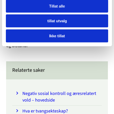
krisesenter
JURK (Juridisk rådgivning for kvinner)
.
Tillat alle
tillat utvalg
Dersom du er blitt tvunget til å inngå ekteskap eller
står i fare for å bli utsatt for tvangsekteskap i
Ikke tillat
utlandet, kan du be en norsk ambassade om hjelp
og bistand.
Relaterte saker
Negativ sosial kontroll og æresrelatert
vold – hovedside
Hva er tvangsekteskap?