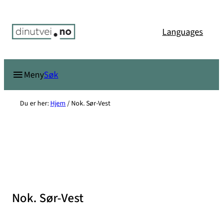
Hopp
til
Languages
innhold
Søk
Meny
Du er her:
Hjem
/
Nok. Sør-Vest
Nok. Sør-Vest