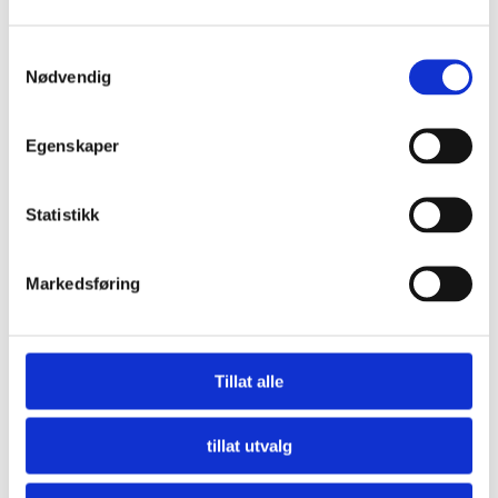
Hvor går grensa?
Samtykkevalg
Nødvendig
Utsatt som barn, utøver som voksen?
Er du innvandrer og opplever vold? LIN
Egenskaper
kan gi hjelp og veiledning.
What is dinutvei.no?
Statistikk
Gjelder §282 om vold i nære relasjoner
hvis man ikke har vært samboere?
Markedsføring
Kollega fortalte han har utsatt kona for
psykisk vold
Tillat alle
Har funnet ut at jeg driver med psykisk
vold
tillat utvalg