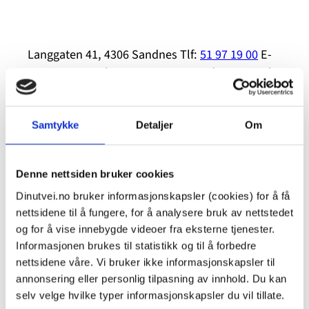
Langgaten 41, 4306 Sandnes Tlf:
51 97 19 00
E-
post:
post@nok-sorvest.no
Nettsted
Kort omtale
av Nok.-sentrene og sentrene mot incest og
seksuelle overgrep på dinutvei.no
Samtykke
Detaljer
Om
Relaterte saker
Denne nettsiden bruker cookies
Dinutvei.no bruker informasjonskapsler (cookies) for å få
nettsidene til å fungere, for å analysere bruk av nettstedet
og for å vise innebygde videoer fra eksterne tjenester.
Fortsettelsesvold
Informasjonen brukes til statistikk og til å forbedre
nettsidene våre. Vi bruker ikke informasjonskapsler til
Er det mulig å anmelde mor?
annonsering eller personlig tilpasning av innhold. Du kan
selv velge hvilke typer informasjonskapsler du vil tillate.
Redd for å bli drept av egen datter