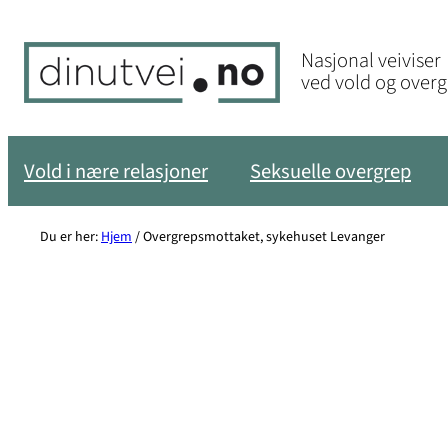
Hopp
til
Nasjonal veiviser
innhold
ved vold og over
Vold i nære relasjoner
Seksuelle overgrep
Du er her:
Hjem
/
Overgrepsmottaket, sykehuset Levanger