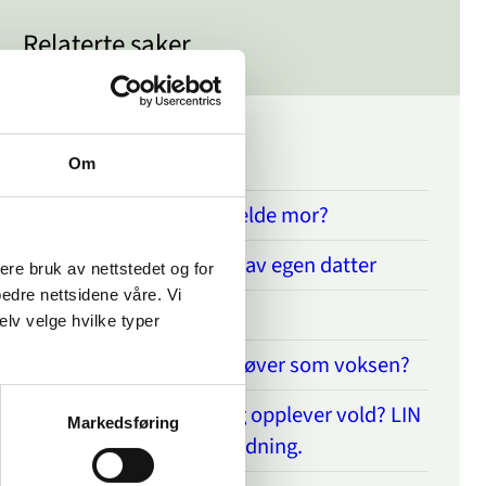
Relaterte saker
Fortsettelsesvold
Om
Er det mulig å anmelde mor?
Redd for å bli drept av egen datter
sere bruk av nettstedet og for
bedre nettsidene våre. Vi
Hvor går grensa?
elv velge hvilke typer
Utsatt som barn, utøver som voksen?
Er du innvandrer og opplever vold? LIN
Markedsføring
kan gi hjelp og veiledning.