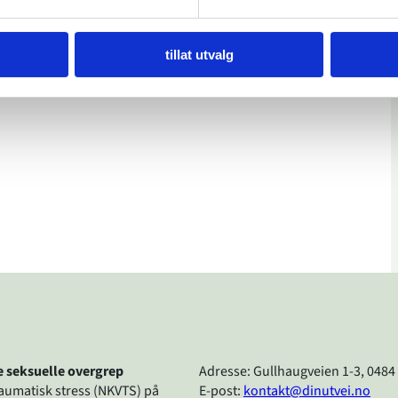
tillat utvalg
re seksuelle overgrep
Adresse: Gullhaugveien 1-3, 0484
raumatisk stress (NKVTS) på
E-post:
kontakt@dinutvei.no