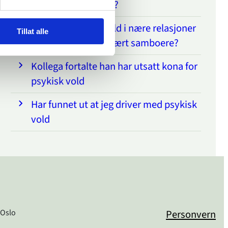
What is dinutvei.no?
Gjelder §282 om vold i nære relasjoner
Tillat alle
hvis man ikke har vært samboere?
Kollega fortalte han har utsatt kona for
psykisk vold
Har funnet ut at jeg driver med psykisk
vold
 Oslo
Personvern