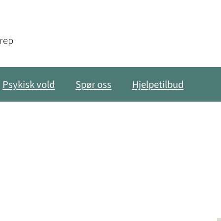
grep
Psykisk vold
Spør oss
Hjelpetilbud