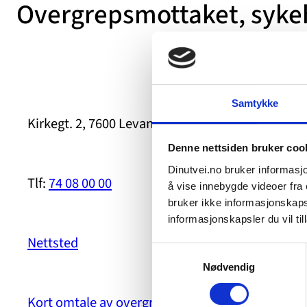
Overgrepsmottaket, syke
Samtykke
Kirkegt. 2, 7600 Levanger
Denne nettsiden bruker coo
Dinutvei.no bruker informasjo
Tlf:
74 08 00 00
å vise innebygde videoer fra e
bruker ikke informasjonskapsl
informasjonskapsler du vil till
Nettsted
Samtykkevalg
Nødvendig
Kort omtale av overgrepsmottakene
på dinutvei