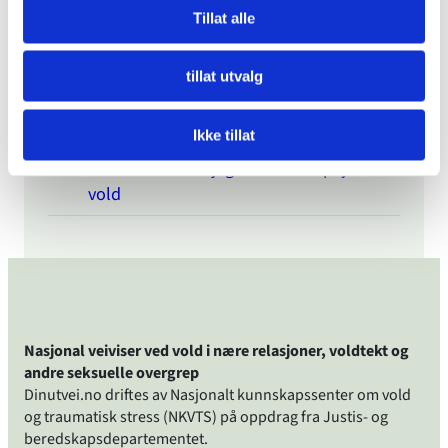
Tillat alle
Gjelder §282 om vold i nære relasjoner
hvis man ikke har vært samboere?
tillat utvalg
Kollega fortalte han har utsatt kona for
psykisk vold
Ikke tillat
Har funnet ut at jeg driver med psykisk
vold
Nasjonal veiviser ved vold i nære relasjoner, voldtekt og
andre seksuelle overgrep
Dinutvei.no driftes av Nasjonalt kunnskapssenter om vold
og traumatisk stress (NKVTS) på oppdrag fra Justis- og
beredskapsdepartementet.