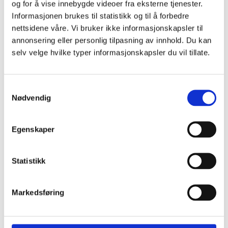
og for å vise innebygde videoer fra eksterne tjenester.
Informasjonen brukes til statistikk og til å forbedre
Relaterte saker
nettsidene våre. Vi bruker ikke informasjonskapsler til
annonsering eller personlig tilpasning av innhold. Du kan
selv velge hvilke typer informasjonskapsler du vil tillate.
Fortsettelsesvold
Samtykkevalg
Er det mulig å anmelde mor?
Nødvendig
Redd for å bli drept av egen datter
Egenskaper
Hvor går grensa?
Statistikk
Utsatt som barn, utøver som voksen?
Er du innvandrer og opplever vold? LIN
Markedsføring
kan gi hjelp og veiledning.
What is dinutvei.no?