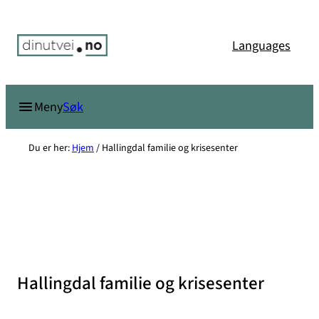
Hopp
til
Languages
innhold
Søk
Meny
Du er her:
Hjem
/
Hallingdal familie og krisesenter
Hallingdal familie og krisesenter