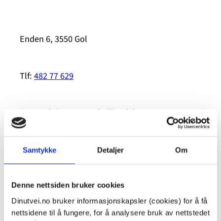
Enden 6, 3550 Gol
Tlf:
482 77 629
E-post:
krisesenter@hallingdal.no
Omtale på Hallingdal kommunes nettsider
Samtykke
Detaljer
Om
Kort omtale av krisesentertilbudet
på
Denne nettsiden bruker cookies
dinutvei.no
Dinutvei.no bruker informasjonskapsler (cookies) for å få
nettsidene til å fungere, for å analysere bruk av nettstedet