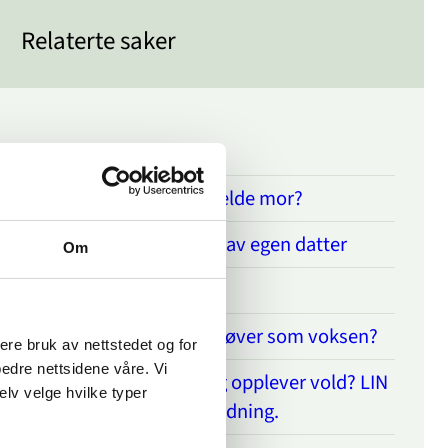
Relaterte saker
Fortsettelsesvold
Er det mulig å anmelde mor?
Redd for å bli drept av egen datter
Om
Hvor går grensa?
Utsatt som barn, utøver som voksen?
sere bruk av nettstedet og for
bedre nettsidene våre. Vi
Er du innvandrer og opplever vold? LIN
elv velge hvilke typer
kan gi hjelp og veiledning.