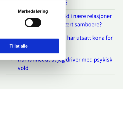
What is dinutvei.no?
Markedsføring
Gjelder §282 om vold i nære relasjoner
hvis man ikke har vært samboere?
Kollega fortalte han har utsatt kona for
psykisk vold
Tillat alle
Har funnet ut at jeg driver med psykisk
vold