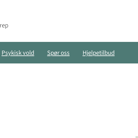
grep
Psykisk vold
Spør oss
Hjelpetilbud