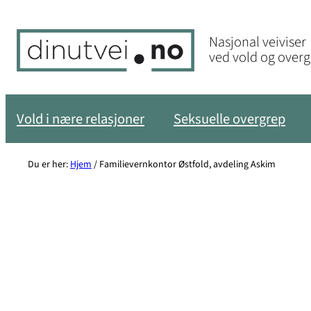
Hopp
til
Nasjonal veiviser
innhold
ved vold og over
Vold i nære relasjoner
Seksuelle overgrep
Du er her:
Hjem
/
Familievernkontor Østfold, avdeling Askim