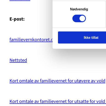
Samtykkevalg
Nødvendig
E-post:
Ikke tillat
familievernkontoret.ostfold@bufetat.no
Nettsted
Kort omtale av familievernet for utøvere av vold
Kort omtale av familievernet for utsatte for vold