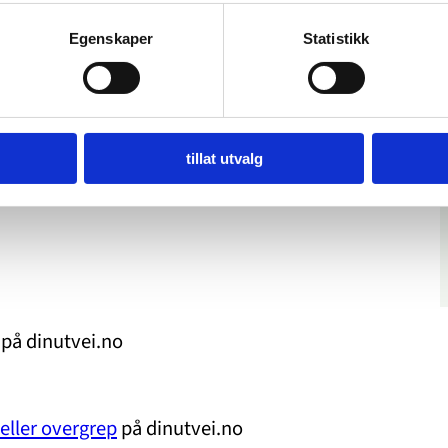
Egenskaper
Statistikk
tillat utvalg
på dinutvei.no
 eller overgrep
på dinutvei.no