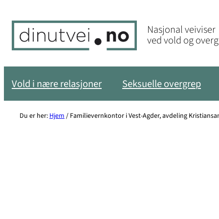
Hopp
til
Nasjonal veiviser
innhold
ved vold og over
Vold i nære relasjoner
Seksuelle overgrep
Du er her:
Hjem
/
Familievernkontor i Vest-Agder, avdeling Kristians