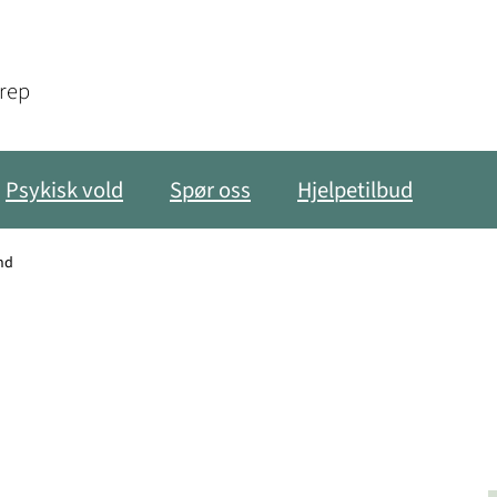
grep
Psykisk vold
Spør oss
Hjelpetilbud
and