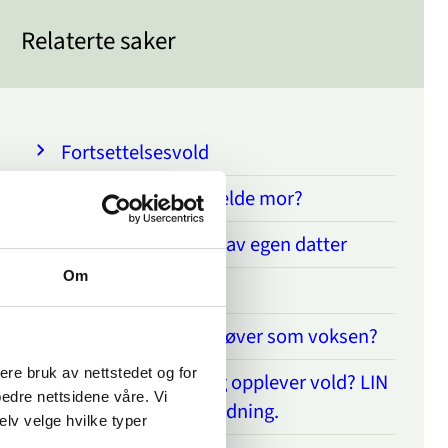
Relaterte saker
Fortsettelsesvold
Er det mulig å anmelde mor?
Redd for å bli drept av egen datter
Om
Hvor går grensa?
Utsatt som barn, utøver som voksen?
sere bruk av nettstedet og for
Er du innvandrer og opplever vold? LIN
bedre nettsidene våre. Vi
kan gi hjelp og veiledning.
elv velge hvilke typer