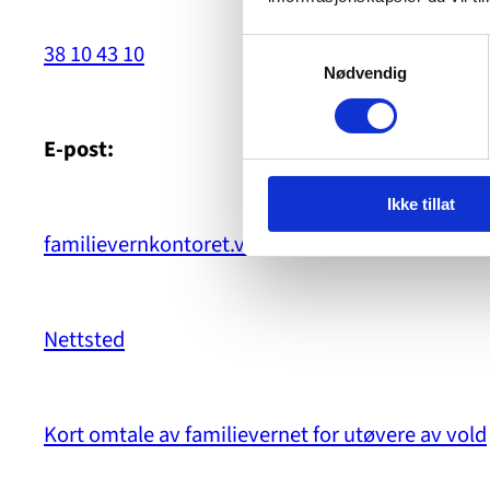
Samtykkevalg
38 10 43 10
Nødvendig
E-post:
Ikke tillat
familievernkontoret.vest-agder@bufetat.no
Nettsted
Kort omtale av familievernet for utøvere av vold