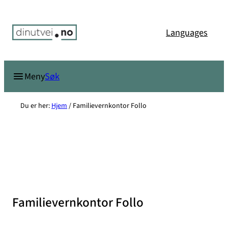
Hopp
til
Languages
innhold
Søk
Meny
Du er her:
Hjem
/
Familievernkontor Follo
Familievernkontor Follo