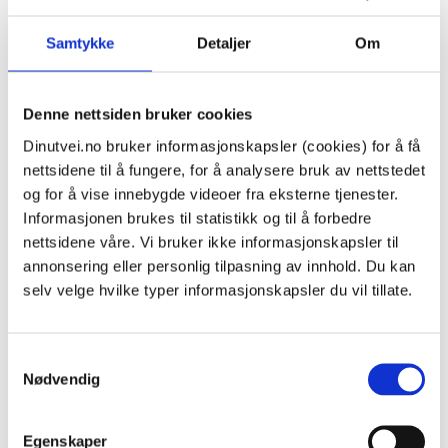
kf.follo@bufetat.no
Samtykke
Detaljer
Om
Nettsted
Denne nettsiden bruker cookies
Dinutvei.no bruker informasjonskapsler (cookies) for å få
Kort omtale av familievernet for utøvere av
nettsidene til å fungere, for å analysere bruk av nettstedet
vold
på dinutvei.no
og for å vise innebygde videoer fra eksterne tjenester.
Informasjonen brukes til statistikk og til å forbedre
nettsidene våre. Vi bruker ikke informasjonskapsler til
Kort omtale av familievernet for utsatte for vold
annonsering eller personlig tilpasning av innhold. Du kan
eller overgrep
på dinutvei.no
selv velge hvilke typer informasjonskapsler du vil tillate.
Samtykkevalg
Nødvendig
Relaterte saker
Egenskaper