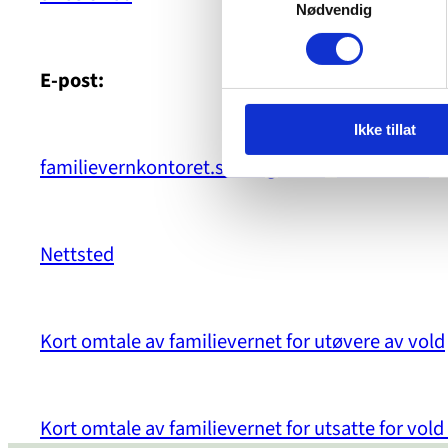
Nødvendig
E-post:
Ikke tillat
familievernkontoret.sor-rogaland@bufetat.no
Nettsted
Kort omtale av familievernet for utøvere av vold
Kort omtale av familievernet for utsatte for vold