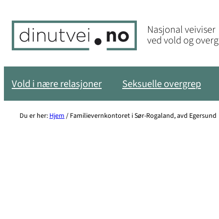
Hopp
til
Nasjonal veiviser
innhold
ved vold og over
Vold i nære relasjoner
Seksuelle overgrep
Du er her:
Hjem
/
Familievernkontoret i Sør-Rogaland, avd Egersund