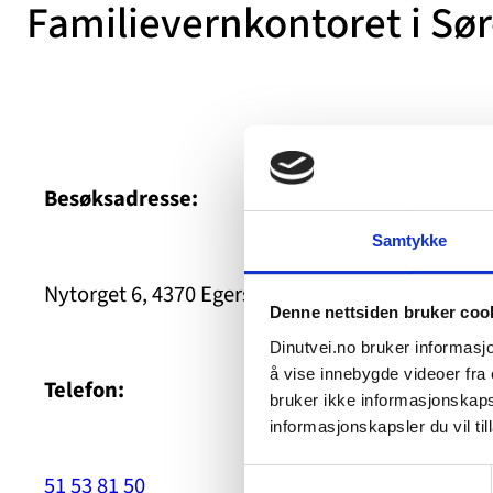
Familievernkontoret i Sø
Besøksadresse:
Samtykke
Nytorget 6, 4370 Egersund
Denne nettsiden bruker coo
Dinutvei.no bruker informasjo
å vise innebygde videoer fra e
Telefon:
bruker ikke informasjonskapsl
informasjonskapsler du vil till
Samtykkevalg
51 53 81 50