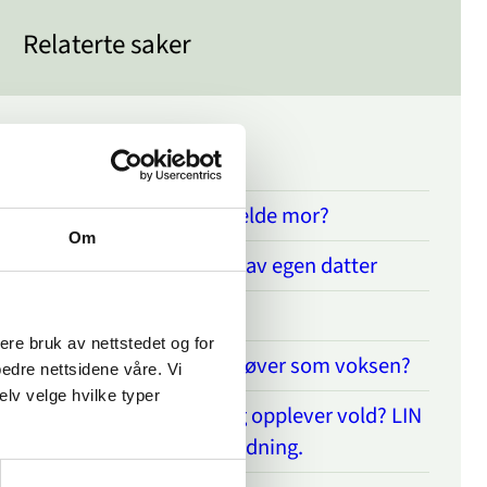
Relaterte saker
Fortsettelsesvold
Er det mulig å anmelde mor?
Om
Redd for å bli drept av egen datter
Hvor går grensa?
sere bruk av nettstedet og for
Utsatt som barn, utøver som voksen?
bedre nettsidene våre. Vi
elv velge hvilke typer
Er du innvandrer og opplever vold? LIN
kan gi hjelp og veiledning.