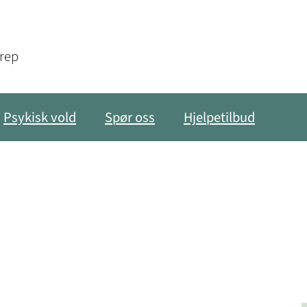
grep
Psykisk vold
Spør oss
Hjelpetilbud