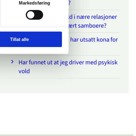
What is dinutvei.no?
Markedsføring
Gjelder §282 om vold i nære relasjoner
hvis man ikke har vært samboere?
Kollega fortalte han har utsatt kona for
Tillat alle
psykisk vold
Har funnet ut at jeg driver med psykisk
vold