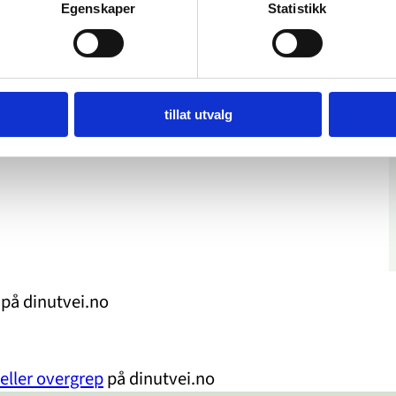
Egenskaper
Statistikk
tillat utvalg
på dinutvei.no
 eller overgrep
på dinutvei.no