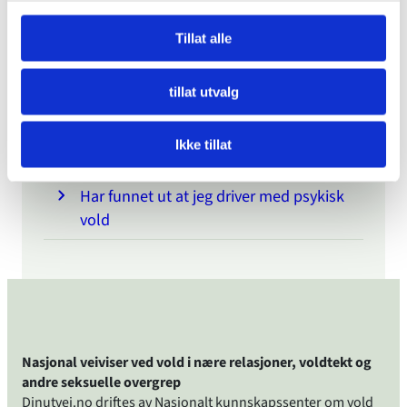
What is dinutvei.no?
Tillat alle
Gjelder §282 om vold i nære relasjoner
hvis man ikke har vært samboere?
tillat utvalg
Kollega fortalte han har utsatt kona for
Ikke tillat
psykisk vold
Har funnet ut at jeg driver med psykisk
vold
Nasjonal veiviser ved vold i nære relasjoner, voldtekt og
andre seksuelle overgrep
Dinutvei.no driftes av Nasjonalt kunnskapssenter om vold