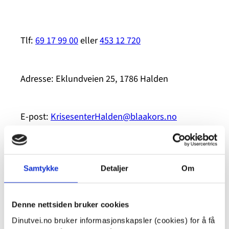
Tlf:
69 17 99 00
eller
453 12 720
Adresse: Eklundveien 25, 1786 Halden
E-post:
KrisesenterHalden@blaakors.no
Nettsted
Samtykke
Detaljer
Om
Kort omtale av krisesentertilbudet
på
dinutvei.no
Denne nettsiden bruker cookies
Dinutvei.no bruker informasjonskapsler (cookies) for å få