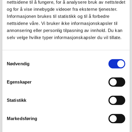
nettsidene til å fungere, for å analysere bruk av nettstedet
og for å vise innebygde videoer fra eksterne tjenester.
Informasjonen brukes til statistikk og til å forbedre
nettsidene våre. Vi bruker ikke informasjonskapsler til
Relaterte saker
annonsering eller personlig tilpasning av innhold. Du kan
selv velge hvilke typer informasjonskapsler du vil tillate.
Fortsettelsesvold
Samtykkevalg
Nødvendig
Er det mulig å anmelde mor?
Egenskaper
Redd for å bli drept av egen datter
Hvor går grensa?
Statistikk
Utsatt som barn, utøver som voksen?
Markedsføring
Er du innvandrer og opplever vold? LIN
kan gi hjelp og veiledning.