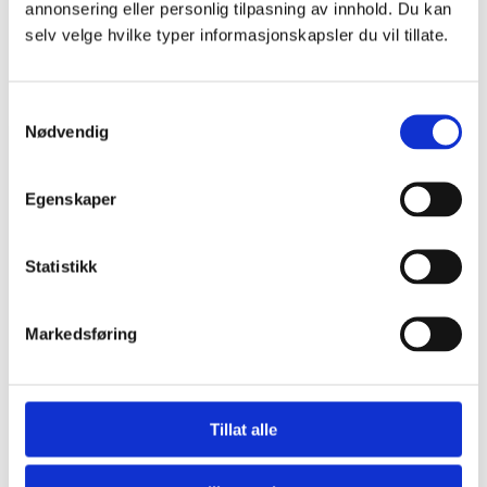
annonsering eller personlig tilpasning av innhold. Du kan
selv velge hvilke typer informasjonskapsler du vil tillate.
Samtykkevalg
Nødvendig
Egenskaper
Nasjonal veiviser ved vold i nære relasjoner, voldtekt og
andre seksuelle overgrep
Statistikk
Dinutvei.no driftes av Nasjonalt kunnskapssenter om vold
og traumatisk stress (NKVTS) på oppdrag fra Justis- og
beredskapsdepartementet.
Markedsføring
nkvts.no
Tillat alle