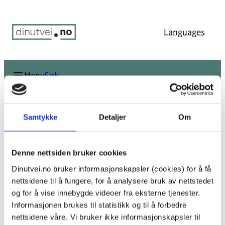
Hopp
til
Languages
innhold
Søk
Meny
Du er her:
Hjem
/
Bør jeg anmelde voldtekt?
/
image
Samtykke
Detaljer
Om
image
Denne nettsiden bruker cookies
Dinutvei.no bruker informasjonskapsler (cookies) for å få
nettsidene til å fungere, for å analysere bruk av nettstedet
og for å vise innebygde videoer fra eksterne tjenester.
Informasjonen brukes til statistikk og til å forbedre
nettsidene våre. Vi bruker ikke informasjonskapsler til