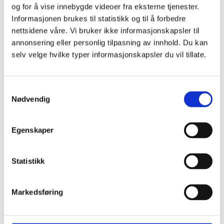
og for å vise innebygde videoer fra eksterne tjenester.
Informasjonen brukes til statistikk og til å forbedre
nettsidene våre. Vi bruker ikke informasjonskapsler til
annonsering eller personlig tilpasning av innhold. Du kan
selv velge hvilke typer informasjonskapsler du vil tillate.
Samtykkevalg
Nødvendig
Egenskaper
Statistikk
Nasjonal veiviser ved vold i nære relasjoner, voldtekt og
andre seksuelle overgrep
Markedsføring
Dinutvei.no driftes av Nasjonalt kunnskapssenter om vold
og traumatisk stress (NKVTS) på oppdrag fra Justis- og