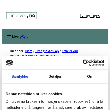
Hopp
til
Languages
innhold
Søk
Meny
Du er her:
Hjem
/
Tvangsekteskap
/
Artikler om
tvangsekteskap
/
Tvangsekteskap
Tvangsekteskap
Samtykke
Detaljer
Om
Denne nettsiden bruker cookies
Dinutvei.no bruker informasjonskapsler (cookies) for å få
nettsidene til å fungere, for å analysere bruk av nettstedet