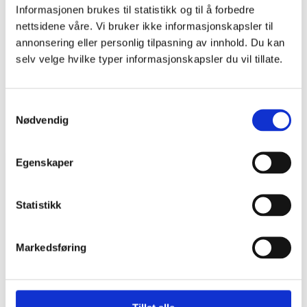
Informasjonen brukes til statistikk og til å forbedre
nettsidene våre. Vi bruker ikke informasjonskapsler til
Her får du en kode du kan bruke for å hente svaret
annonsering eller personlig tilpasning av innhold. Du kan
ditt når det er klart. Vi oppfordrer deg til å skrive ned
selv velge hvilke typer informasjonskapsler du vil tillate.
koden eller ta et bilde eller en skjermdump for å
huske den. Du kan også kopiere lenken under for å
Samtykkevalg
finne igjen spørsmålet.
Nødvendig
Egenskaper
Statistikk
Nasjonal veiviser ved vold i nære relasjoner, voldtekt og
andre seksuelle overgrep
Dinutvei.no driftes av Nasjonalt kunnskapssenter om vold
Markedsføring
og traumatisk stress (NKVTS) på oppdrag fra Justis- og
beredskapsdepartementet.
nkvts.no