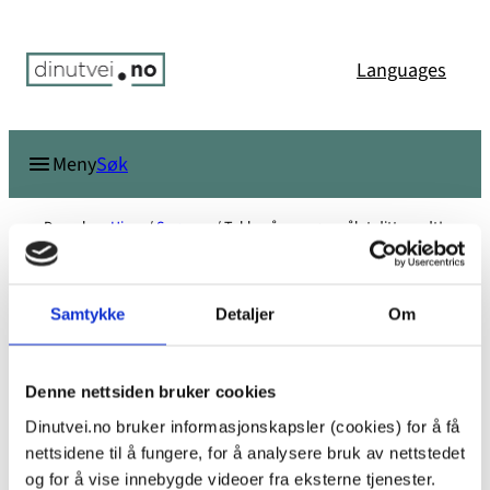
Hopp
til
Languages
innhold
Søk
Meny
Du er her:
Hjem
/
Spør oss
/
Takk, nå er spørsmålet ditt sendt!
Takk, nå er spørsmålet ditt sendt!
Samtykke
Detaljer
Om
Denne nettsiden bruker cookies
Dinutvei.no bruker informasjonskapsler (cookies) for å få
Vi vil svare så snart vi kan og innen 7 virkedager. Det
nettsidene til å fungere, for å analysere bruk av nettstedet
kan ta litt lengre tid i ferier.
og for å vise innebygde videoer fra eksterne tjenester.