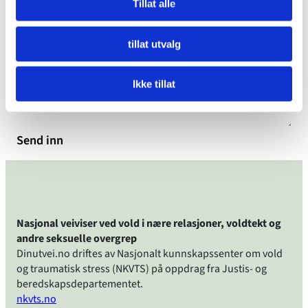
Tillat alle
Ja
Nei
tillat utvalg
Vil du gi en kommentar setter vi pris på det
Ikke tillat
Send inn
Nasjonal veiviser ved vold i nære relasjoner, voldtekt og
andre seksuelle overgrep
Dinutvei.no driftes av Nasjonalt kunnskapssenter om vold
og traumatisk stress (NKVTS) på oppdrag fra Justis- og
beredskapsdepartementet.
nkvts.no