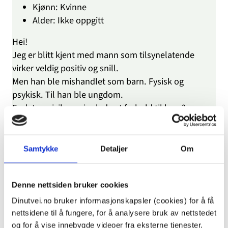
Kjønn: Kvinne
Alder: Ikke oppgitt
Hei!
Jeg er blitt kjent med mann som tilsynelatende
virker veldig positiv og snill.
Men han ble mishandlet som barn. Fysisk og
psykisk. Til han ble ungdom.
Er det en risiko og innlede et forhold til ham?
Besvart: 04.06.2026, kl. 10:47
Samtykke
Detaljer
Om
dinutvei.no
Hei, og takk for at du skriver til oss.
Denne nettsiden bruker cookies
De aller fleste som blir utsatt for vold i
barndommen, bruker ikke vold mot andre som
Dinutvei.no bruker informasjonskapsler (cookies) for å få
nettsidene til å fungere, for å analysere bruk av nettstedet
voksne.
og for å vise innebygde videoer fra eksterne tjenester.