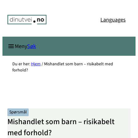
Hopp
til
Languages
innhold
Søk
Meny
Du er her:
Hjem
/
Mishandlet som barn – risikabelt med
forhold?
Spørsmål
Mishandlet som barn – risikabelt
med forhold?