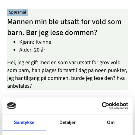
Spørsmål
Mannen min ble utsatt for vold som
barn. Bør jeg lese dommen?
Kjønn: Kvinne
Alder: 20 år
Hei, jeg er gift med en som var utsatt for grov vold
som barn, han plages fortsatt i dag på noen punkter,
jeg har tilgang på dommen, burde jeg lese den? hva
anbefales?
Besvart: 16.12.2020, kl. 13:41
dinutvei.no
Samtykke
Detaljer
Om
Hei.
Det er vondt å høre at mannen din ble utsatt for grov