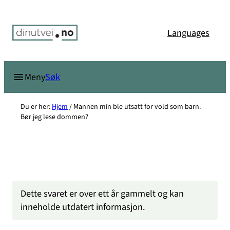
Hopp
til
Languages
innhold
Søk
Meny
Du er her:
Hjem
/
Mannen min ble utsatt for vold som barn.
Bør jeg lese dommen?
Dette svaret er over ett år gammelt og kan
inneholde utdatert informasjon.