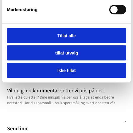
Vi håper du finner ut av det, og beklager om vi ikke
Markedsføring
var til store hjelpen.
Ønsker dere alt godt.
Vennlig hilsen
dinutvei.no
Tillat alle
tillat utvalg
Fant du det du lette etter?
Ikke tillat
Ja
Nei
Vil du gi en kommentar setter vi pris på det
Send inn