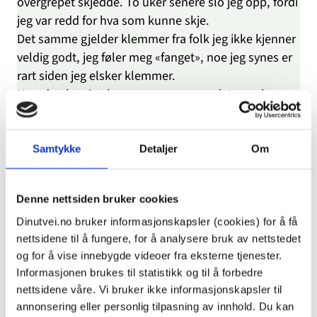
overgrepet skjedde. To uker senere slo jeg opp, fordi
jeg var redd for hva som kunne skje.
Det samme gjelder klemmer fra folk jeg ikke kjenner
veldig godt, jeg føler meg «fanget», noe jeg synes er
rart siden jeg elsker klemmer.
Hvordan kan jeg komme meg «over» det som har
skjedd? Hvordan kan jeg bli seksuelt aktiv? Hvordan
kan fysisk berøring bli greit igjen?
Samtykke
Detaljer
Om
Besvart: 12.03.2021, kl. 12:53
dinutvei.no
Denne nettsiden bruker cookies
Dinutvei.no bruker informasjonskapsler (cookies) for å få
Hei, og takk for at du skriver til oss.
nettsidene til å fungere, for å analysere bruk av nettstedet
Det er vondt å høre at du ble utsatt for et seksuelt
og for å vise innebygde videoer fra eksterne tjenester.
overgrep da du var åtte år. Vit at det ikke er uvanlig å
Informasjonen brukes til statistikk og til å forbedre
få reaksjoner etter overgrep. Type reaksjoner en får
nettsidene våre. Vi bruker ikke informasjonskapsler til
og når de oppstår varierer, og det gjør gjerne behov
annonsering eller personlig tilpasning av innhold. Du kan
for hjelp også. For noen kan overgrep føre til ulike