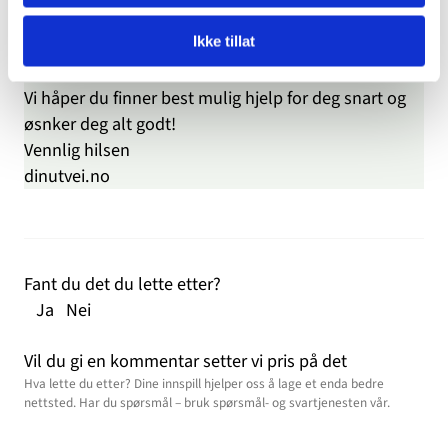
du kan få informasjon og råd, også om andre
Ikke tillat
hjelpetjenester
. Du kan være anonym hvis du ønsker
det.
Vi håper du finner best mulig hjelp for deg snart og
øsnker deg alt godt!
Vennlig hilsen
dinutvei.no
Fant du det du lette etter?
Ja
Nei
Vil du gi en kommentar setter vi pris på det