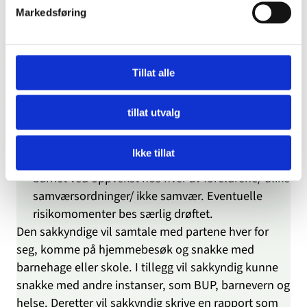
Markedsføring
Gi en beskrivelse og vurdering av barnets
utviklingsstatus og omsorgsbehov- Hva skyldes
eventuelle avvik?
Beskriv og vurder foreldrenes omsorgsevne-
Tillat alle
oppfatter foreldrene barnets behov?
Beskriv den følelsesmessige tilknytningen
tillat utvalg
mellom barnet og foreldrene
Gi prognoser/ vurder/ drøft, i den grad det er
Ikke tillat
psykologfaglig relevant, konsekvensene for
barnet ved oppvekst hos hver av foreldrene/ ulike
samværsordninger/ ikke samvær. Eventuelle
risikomomenter bes særlig drøftet.
Den sakkyndige vil samtale med partene hver for
seg, komme på hjemmebesøk og snakke med
barnehage eller skole. I tillegg vil sakkyndig kunne
snakke med andre instanser, som BUP, barnevern og
helse. Deretter vil sakkyndig skrive en rapport som