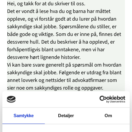
Hei, og takk for at du skriver til oss.
Det er vondt å lese hva du og barna har måttet
oppleve, og vi forstår godt at du lurer på hvordan
sakkyndige skal jobbe. Spørsmålene du stiller, er
både gode og viktige. Som du er inne på, finnes det
dessverre hull. Det du beskriver å ha opplevd, er
forhåpentligvis blant unntakene, men vi har
dessverre hørt lignende historier.
Vi kan bare svare generelt på spørsmål om hvordan
sakkyndige skal jobbe. Følgende er utdrag fra blant
annet lovverk og nettsider til advokatfirmaer som
sier noe om sakkyndiges rolle og oppgaver.
I saker om barnefordeling er den/de som oppnevnes
som sakkyndig ofte en psykolog eller psykiater som
står på Norsk Psykologforening sin liste over
Samtykke
Detaljer
Om
godkjente sakkyndige. Den sakkyndige oppnevnes
etter barneloven §61 nr. 1 eller nr. 3. Det er