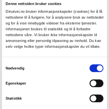
spørsmålene i saken som avgjør hvilket oppdrag
Denne nettsiden bruker cookies
sakkyndig får.
Dinutvei.no bruker informasjonskapsler (cookies) for å få
Barneloven § 61 nr. 1
nettsidene til å fungere, for å analysere bruk av nettstedet
En sakkyndig med mandat etter barneloven § 61 nr.
og for å vise innebygde videoer fra eksterne tjenester.
1 er med på det saksforberedende møtet og skal
Informasjonen brukes til statistikk og til å forbedre
bistå dommeren i – eller lede meklingen mellom
nettsidene våre. Vi bruker ikke informasjonskapsler til
partene.
annonsering eller personlig tilpasning av innhold. Du kan
Den sakkyndige kan ha samtaler med partene hver
selv velge hvilke typer informasjonskapsler du vil tillate.
for seg og med barnet dersom det samtykkes til det.
Et sakkyndigoppdrag kan endres underveis dersom
Samtykkevalg
det er behov for det.
Nødvendig
Barneloven § 61 nr. 3
En sakkyndig blir oppnevnt etter § 61 nr. 3 hvis det er
påstander om vold og overgrep fra den ene
Egenskaper
forelderen, eller hvis det er påstander om rus og
psykiske lidelser som kan ha betydning for hvordan
Statistikk
forelderen utøver sin foreldrefunksjon.
Mandatet til sakkyndig kan for eksempel være: