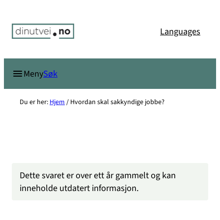
Hopp
til
Languages
innhold
Søk
Meny
Du er her:
Hjem
/
Hvordan skal sakkyndige jobbe?
Dette svaret er over ett år gammelt og kan
inneholde utdatert informasjon.