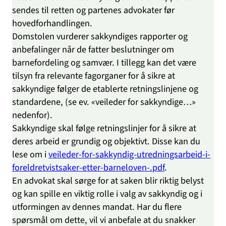
sendes til retten og partenes advokater før
hovedforhandlingen.
Domstolen vurderer sakkyndiges rapporter og
anbefalinger når de fatter beslutninger om
barnefordeling og samvær. I tillegg kan det være
tilsyn fra relevante fagorganer for å sikre at
sakkyndige følger de etablerte retningslinjene og
standardene, (se ev. «veileder for sakkyndige…»
nedenfor).
Sakkyndige skal følge retningslinjer for å sikre at
deres arbeid er grundig og objektivt. Disse kan du
lese om i
veileder-for-sakkyndig-utredningsarbeid-i-
foreldretvistsaker-etter-barneloven-.pdf
.
En advokat skal sørge for at saken blir riktig belyst
og kan spille en viktig rolle i valg av sakkyndig og i
utformingen av dennes mandat. Har du flere
spørsmål om dette, vil vi anbefale at du snakker