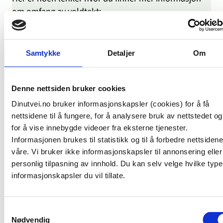
om omfang av voldtekt:
– FHI‑rapport: Sterk sammenheng mellom voldtekt
og selvskading (2026
):
https://www.fhi.no/publ/2026/sammenhengen-
Samtykke
Detaljer
Om
mellom-voldtekt-selvskading-og-selvmordsforsok-
blant-unge-jenter/
FHI omtalt i Dagens Medisin: Én av fem norske
Denne nettsiden bruker cookies
kvinner har blitt voldtatt (2026
):
Dinutvei.no bruker informasjonskapsler (cookies) for å få
https://www.dagensmedisin.no/fhi-
nettsidene til å fungere, for å analysere bruk av nettstedet og
helsedirektoratet-psykisk-helse/rapport-en-av-fem-
for å vise innebygde videoer fra eksterne tjenester.
norske-kvinner-oppgir-a-ha-blitt-voldtatt/732207
Informasjonen brukes til statistikk og til å forbedre nettsidene
våre. Vi bruker ikke informasjonskapsler til annonsering eller
personlig tilpasning av innhold. Du kan selv velge hvilke type
Økt omfang av vold og voldtekt
:
informasjonskapsler du vil tillate.
https://www.forskning.no/nasjonalt-
kunnskapssenter-om-vold-og-traumatisk-stress-
nkvts-partner-trauma/unge-kvinner-hardest-
Samtykkevalg
rammet-okt-omfang-av-vold-og-voldtekt-i-
Nødvendig