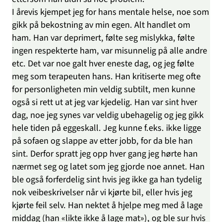
I årevis kjempet jeg for hans mentale helse, noe som
gikk på bekostning av min egen. Alt handlet om
ham. Han var deprimert, følte seg mislykka, følte
ingen respekterte ham, var misunnelig på alle andre
etc. Det var noe galt hver eneste dag, og jeg følte
meg som terapeuten hans. Han kritiserte meg ofte
for personligheten min veldig subtilt, men kunne
også si rett ut at jeg var kjedelig. Han var sint hver
dag, noe jeg synes var veldig ubehagelig og jeg gikk
hele tiden på eggeskall. Jeg kunne f.eks. ikke ligge
på sofaen og slappe av etter jobb, for da ble han
sint. Derfor spratt jeg opp hver gang jeg hørte han
nærmet seg og latet som jeg gjorde noe annet. Han
ble også forferdelig sint hvis jeg ikke ga han tydelig
nok veibeskrivelser når vi kjørte bil, eller hvis jeg
kjørte feil selv. Han nektet å hjelpe meg med å lage
middag (han «likte ikke å lage mat»), og ble sur hvis