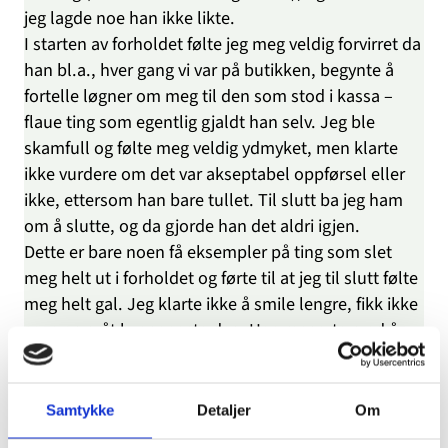
jeg lagde noe han ikke likte.
I starten av forholdet følte jeg meg veldig forvirret da
han bl.a., hver gang vi var på butikken, begynte å
fortelle løgner om meg til den som stod i kassa –
flaue ting som egentlig gjaldt han selv. Jeg ble
skamfull og følte meg veldig ydmyket, men klarte
ikke vurdere om det var akseptabel oppførsel eller
ikke, ettersom han bare tullet. Til slutt ba jeg ham
om å slutte, og da gjorde han det aldri igjen.
Dette er bare noen få eksempler på ting som slet
meg helt ut i forholdet og førte til at jeg til slutt følte
meg helt gal. Jeg klarte ikke å smile lengre, fikk ikke
sove og gråt hver eneste dag. Han reagerte med å
late som om vi var lykkelige, tok meg med på
shopping og oppførte seg som om jeg var i mitt
beste humør, selvom jeg stod og gråt i butikken.
Samtykke
Detaljer
Om
Dette føltes helt absurd for meg. Innimellom minte