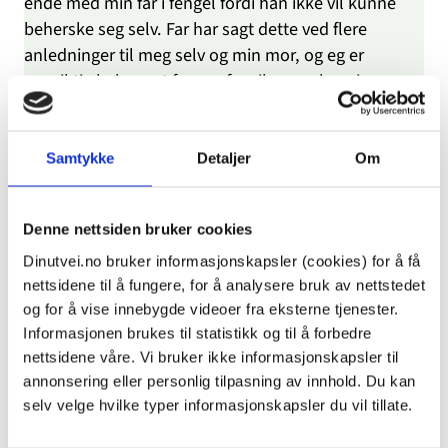
ende med min far i fengel fordi han ikke vil kunne
beherske seg selv. Far har sagt dette ved flere
anledninger til meg selv og min mor, og eg er
oppriktig bekymret for om far vil oppsøke min
kjæreste og utøve vold mot han.
Jeg er bekymret for min far, og er overbevist om at
han trenger hjelp til å takle situasjonen, men han
Samtykke
Detaljer
Om
nekter å oppsøke psykolog eller lignende.
Er det noe jeg kan gjøre for å sikre min far hjelp mot
Denne nettsiden bruker cookies
hans vilje og forhindre mulig vold mot kjæresten
min?
Dinutvei.no bruker informasjonskapsler (cookies) for å få
nettsidene til å fungere, for å analysere bruk av nettstedet
og for å vise innebygde videoer fra eksterne tjenester.
Besvart: 11.09.2018, kl. 09:38
Informasjonen brukes til statistikk og til å forbedre
dinutvei.no
nettsidene våre. Vi bruker ikke informasjonskapsler til
annonsering eller personlig tilpasning av innhold. Du kan
Hei,og takk for at du skriver til oss.
selv velge hvilke typer informasjonskapsler du vil tillate.
Å true noen med vold er alvolig, og det er leit at du –
og kjæresten din – opplever det du forteller.