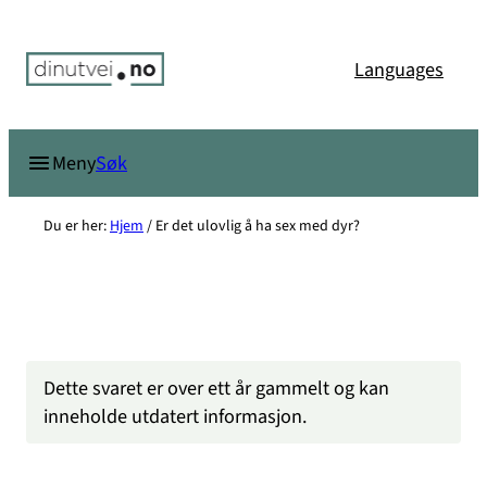
Hopp
til
Languages
innhold
Søk
Meny
Du er her:
Hjem
/
Er det ulovlig å ha sex med dyr?
Dette svaret er over ett år gammelt og kan
inneholde utdatert informasjon.