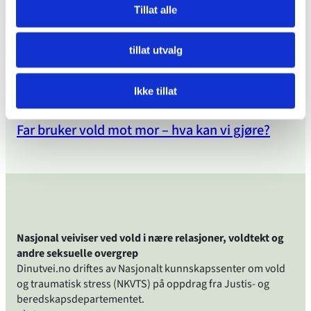
Hvordan starte på nytt etter årevis med
Tillat alle
overgrep?
Anmeldelsen mot meg pulveriserte meg
tillat utvalg
Hvordan komme seg videre etter å ha opplevd
vold i hjemmet som barn?
Ikke tillat
Håndtering av vold mot barn i asylmottak
Far bruker vold mot mor – hva kan vi gjøre?
Nasjonal veiviser ved vold i nære relasjoner, voldtekt og
andre seksuelle overgrep
Dinutvei.no driftes av Nasjonalt kunnskapssenter om vold
og traumatisk stress (NKVTS) på oppdrag fra Justis- og
beredskapsdepartementet.