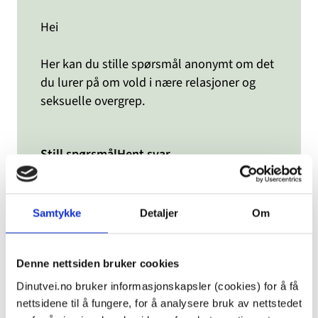
Fortsettelsesvold etter samlivsbrudd
Ikke oppgitt
Hei
Pågående vold/overgrep
Skjedd tilbake i tid
Her kan du stille spørsmål anonymt om det
Rolle
du lurer på om vold i nære relasjoner og
Annet
seksuelle overgrep.
De som kjenner noen som er utsatt
De som møter utsatte eller utøvere i jobben sin
De som utsetter andre for vold / overgrep
Utsatte for vold / overgrep
Still spørsmål
Hent svar
Bruk filtre
Nullstill filtere
Samtykke
Detaljer
Om
Søk etter spørsmål
Denne nettsiden bruker cookies
Dinutvei.no bruker informasjonskapsler (cookies) for å få
nettsidene til å fungere, for å analysere bruk av nettstedet