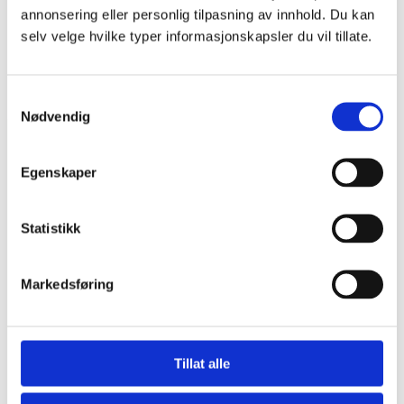
annonsering eller personlig tilpasning av innhold. Du kan
selv velge hvilke typer informasjonskapsler du vil tillate.
Samtykkevalg
Nødvendig
Egenskaper
Nasjonal veiviser ved vold i nære relasjoner, voldtekt og
andre seksuelle overgrep
Statistikk
Dinutvei.no driftes av Nasjonalt kunnskapssenter om vold
og traumatisk stress (NKVTS) på oppdrag fra Justis- og
beredskapsdepartementet.
Markedsføring
nkvts.no
Tillat alle