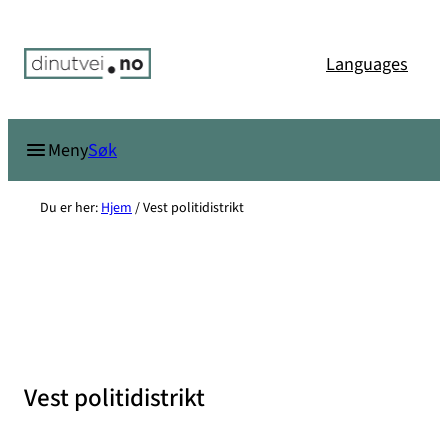
Hopp
til
Languages
innhold
Søk
Meny
Du er her:
Hjem
/
Vest politidistrikt
Vest politidistrikt