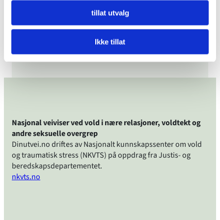
psykisk vold
tillat utvalg
Har funnet ut at jeg driver med psykisk
Ikke tillat
vold
Nasjonal veiviser ved vold i nære relasjoner, voldtekt og
andre seksuelle overgrep
Dinutvei.no driftes av Nasjonalt kunnskapssenter om vold
og traumatisk stress (NKVTS) på oppdrag fra Justis- og
beredskapsdepartementet.
nkvts.no