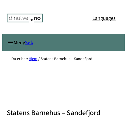
Hopp
til
Languages
innhold
Søk
Meny
Du er her:
Hjem
/
Statens Barnehus – Sandefjord
Statens Barnehus – Sandefjord