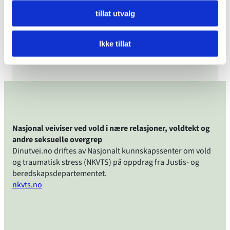
psykisk vold
tillat utvalg
Har funnet ut at jeg driver med psykisk
Ikke tillat
vold
Nasjonal veiviser ved vold i nære relasjoner, voldtekt og
andre seksuelle overgrep
Dinutvei.no driftes av Nasjonalt kunnskapssenter om vold
og traumatisk stress (NKVTS) på oppdrag fra Justis- og
beredskapsdepartementet.
nkvts.no