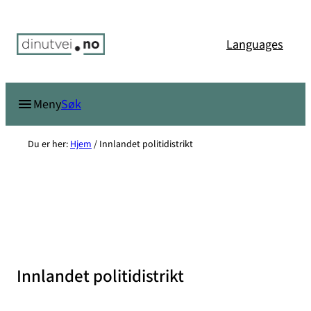
Hopp
til
Languages
innhold
Søk
Meny
Du er her:
Hjem
/
Innlandet politidistrikt
Innlandet politidistrikt