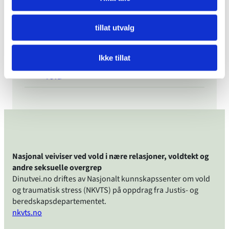
hvis man ikke har vært samboere?
Kollega fortalte han har utsatt kona for
tillat utvalg
psykisk vold
Ikke tillat
Har funnet ut at jeg driver med psykisk
vold
Nasjonal veiviser ved vold i nære relasjoner, voldtekt og
andre seksuelle overgrep
Dinutvei.no driftes av Nasjonalt kunnskapssenter om vold
og traumatisk stress (NKVTS) på oppdrag fra Justis- og
beredskapsdepartementet.
nkvts.no