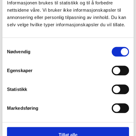
Relaterte saker
Informasjonen brukes til statistikk og til å forbedre
nettsidene våre. Vi bruker ikke informasjonskapsler til
annonsering eller personlig tilpasning av innhold. Du kan
selv velge hvilke typer informasjonskapsler du vil tillate.
Fortsettelsesvold
Er det mulig å anmelde mor?
Samtykkevalg
Nødvendig
Redd for å bli drept av egen datter
Hvor går grensa?
Egenskaper
Utsatt som barn, utøver som voksen?
Statistikk
Er du innvandrer og opplever vold? LIN
kan gi hjelp og veiledning.
Markedsføring
What is dinutvei.no?
Gjelder §282 om vold i nære relasjoner
Tillat alle