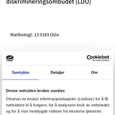
diskrimineringsombudet (LDO)
Mariboesgt. 13 0183 Oslo
Tlf:
800 41 556
E-post: post@ldo.no
Samtykke
Detaljer
Om
Denne nettsiden bruker cookies
Nettsted
Dinutvei.no bruker informasjonskapsler (cookies) for å få
nettsidene til å fungere, for å analysere bruk av nettstedet
og for å vise innebygde videoer fra eksterne tjenester.