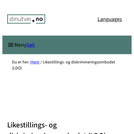
Hopp
til
Languages
innhold
Søk
Meny
Du er her:
Hjem
/
Likestillings- og diskrimineringsombudet
(LDO)
Likestillings- og