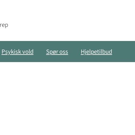
grep
Psykisk vold
Spør oss
Hjelpetilbud