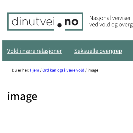
Hopp
til
Nasjonal veiviser
innhold
ved vold og over
Vold i nære relasjoner
Seksuelle overgrep
Du er her:
Hjem
/
Ord kan også være vold
/
image
image