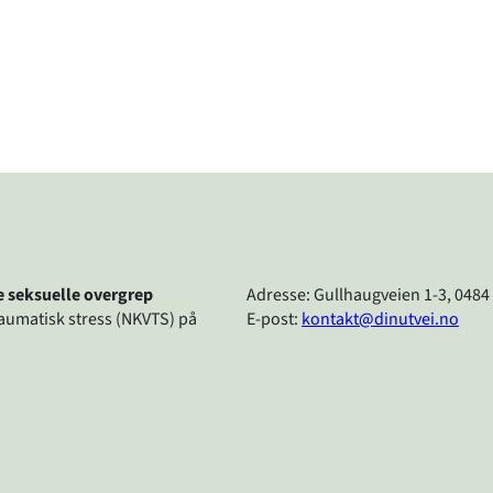
re seksuelle overgrep
Adresse: Gullhaugveien 1-3, 0484
raumatisk stress (NKVTS) på
E-post:
kontakt@dinutvei.no