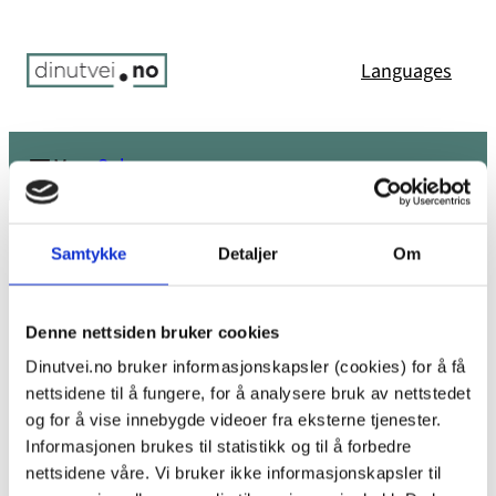
Hopp
til
Languages
innhold
Søk
Meny
Du er her:
Hjem
/
Hovedparolen 8. mars i Oslo: Kamp mot
vold og voldtekt – rettssikkerhet for kvinner
/
image
Samtykke
Detaljer
Om
image
Denne nettsiden bruker cookies
Dinutvei.no bruker informasjonskapsler (cookies) for å få
nettsidene til å fungere, for å analysere bruk av nettstedet
og for å vise innebygde videoer fra eksterne tjenester.
Informasjonen brukes til statistikk og til å forbedre
nettsidene våre. Vi bruker ikke informasjonskapsler til