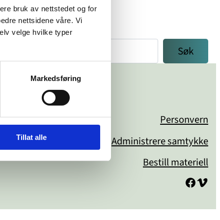
sere bruk av nettstedet og for
bedre nettsidene våre. Vi
elv velge hvilke typer
Søk
Markedsføring
 Oslo
Personvern
Tillat alle
Administrere samtykke
Bestill materiell
Facebook
Vimeo