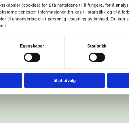
nskapsler (cookies) for å få nettsidene til å fungere, for å analy
ksterne tjenester. Informasjonen brukes til statistikk og til å for
er til annonsering eller personlig tilpasning av innhold. Du kan s
ate.
Egenskaper
Statistikk
re seksuelle overgrep
Adresse: Gullhaugveien 1-3, 0484
raumatisk stress (NKVTS) på
E-post:
kontakt@dinutvei.no
tillat utvalg