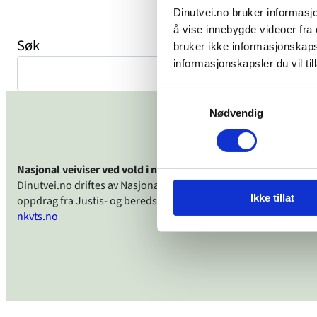
Dinutvei.no bruker informasjo
å vise innebygde videoer fra e
Søk
bruker ikke informasjonskapsl
informasjonskapsler du vil till
Samtykkevalg
Nødvendig
Nasjonal veiviser ved vold i nære relasjoner, voldtekt og and
Dinutvei.no driftes av Nasjonalt kunnskapssenter om vold og t
Ikke tillat
oppdrag fra Justis- og beredskapsdepartementet.
nkvts.no